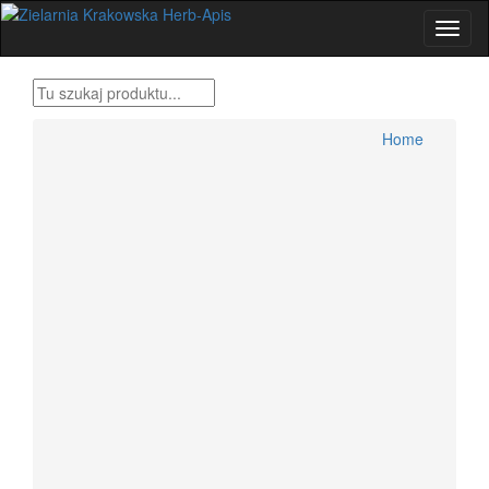
Home
Produkty Bonifraterskie
Home
Zioła , metody tradycyjne
Herbatki ziołowe
Przyprawy świata
Zestawy ziół Dr H.Różański
Zioła dla wygodnych
Zioła Ojca Grzegorza Sroki
Zioła Ojca Klimuszko
Produkty pszczele
Zioła jednorodne konfekcjonowane
Dolegliwości, suplementy, zioła