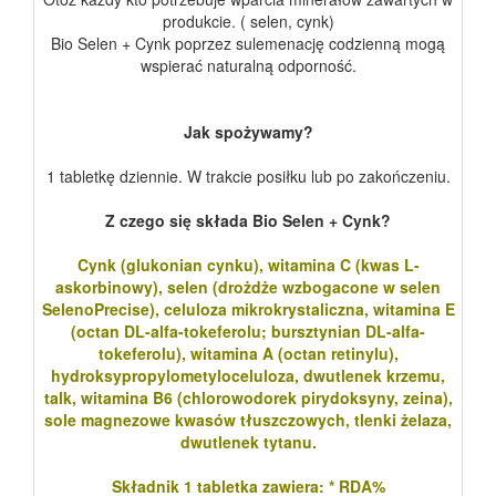
produkcie. ( selen, cynk)
Bio Selen + Cynk poprzez sulemenację codzienną mogą
wspierać naturalną odporność.
Jak spożywamy?
1 tabletkę dziennie. W trakcie posiłku lub po zakończeniu.
Z czego się składa Bio Selen + Cynk?
Cynk (glukonian cynku), witamina C (kwas L-
askorbinowy), selen (drożdże wzbogacone w selen
SelenoPrecise), celuloza mikrokrystaliczna, witamina E
(octan DL-alfa-tokeferolu; bursztynian DL-alfa-
tokeferolu), witamina A (octan retinylu),
hydroksypropylometyloceluloza, dwutlenek krzemu,
talk, witamina B6 (chlorowodorek pirydoksyny, zeina),
sole magnezowe kwasów tłuszczowych, tlenki żelaza,
dwutlenek tytanu.
Składnik 1 tabletka zawiera: * RDA%