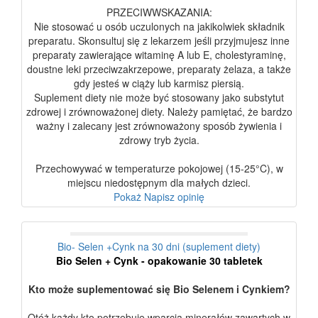
PRZECIWWSKAZANIA:
Nie stosować u osób uczulonych na jakikolwiek składnik
preparatu. Skonsultuj się z lekarzem jeśli przyjmujesz inne
preparaty zawierające witaminę A lub E, cholestyraminę,
doustne leki przeciwzakrzepowe, preparaty żelaza, a także
gdy jesteś w ciąży lub karmisz piersią.
Suplement diety nie może być stosowany jako substytut
zdrowej i zrównoważonej diety. Należy pamiętać, że bardzo
ważny i zalecany jest zrównoważony sposób żywienia i
zdrowy tryb życia.
Przechowywać w temperaturze pokojowej (15-25°C), w
miejscu niedostępnym dla małych dzieci.
Pokaż
Napisz opinię
Bio- Selen +Cynk na 30 dni (suplement diety)
Bio Selen + Cynk - opakowanie 30 tabletek
Kto może suplementować się Bio Selenem i Cynkiem?
Otóż każdy kto potrzebuje wparcia minerałów zawartych w