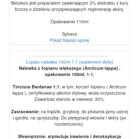
Betuleco jest preparatem zawierającym 2% ekstraktu z kory
brzozy o działaniu przyspieszającym regenerację skóry.
Opakowanie 110ml
Sylveco
Pokaż
Napisz opinię
Łopian nalewka 100ml 1:1 (suplement diety)
Nalewka z łopianu większego (Arcticum lappa) ,
opakowanie 100ml, 1:1.
Tinctura Bardanae 1:1
, w tym: korzeń łopianu ( Arcticum
lappa ), certyfikowany alkohol etylowy, woda oczyszczona.
Zawartość etanolu w nalewce: 30%.
Zastsowanie:
na trądzik. grzybicę, do płukania jamy ustnej
i gardła, na opryszczkę. Do pielęgnacji włosów i skóry (po
rozcieńczeniu).
Wewnętrznie: stymuluje trawienie i detoksykacja