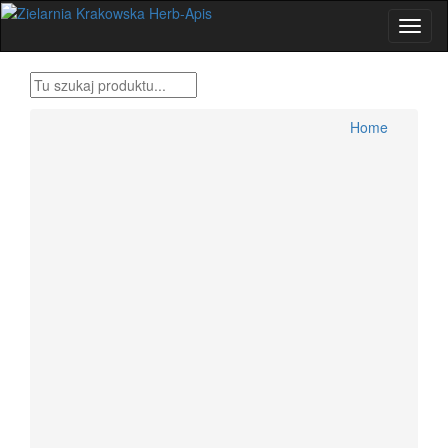
Home
Produkty Bonifraterskie
Home
Zioła , metody tradycyjne
Herbatki ziołowe
Przyprawy świata
Zestawy ziół Dr H.Różański
Zioła dla wygodnych
Zioła Ojca Grzegorza Sroki
Zioła Ojca Klimuszko
Produkty pszczele
Zioła jednorodne konfekcjonowane
Dolegliwości, suplementy, zioła