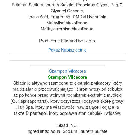
Betaine, Sodium Laureth Sulfate, Propylene Glycol, Peg-7-
Glyceryl Cocoate,
Lactic Acid, Fragrance, DMDM Hydantoin,
Methylisothiazolinone,
Methylchloroisothiazolinone
Producent: Fitomed Sp. z o.o.
Pokaż
Napisz opinię
Szampon Vilcacora
Szampon Vilcacora
Składniki aktywne szamponu to ekstrakt z vilcacory, który
ma działanie przeciwutleniające i chroni włosy od cebulek
aż po końce przed wolnymi rodnikami; ekstrakt z mydłoki
(Quillaja saponaria), który oczyszcza i odżywia skórę głowy;
Hair Spa, który ma właściwości nawilżające i kojące, a
także D-pantenol, który poprawia stan cebulek i włosów.
Skład INCI
Ingredients: Aqua, Sodium Laureth Sulfate,