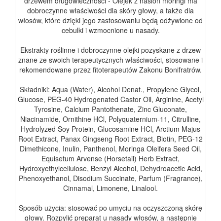
drzewem długowieczności - Olejek z nasion moringi ma
dobroczynne właściwości dla skóry głowy, a także dla
włosów, które dzięki jego zastosowaniu będą odżywione od
cebulki i wzmocnione u nasady.
Ekstrakty roślinne i dobroczynne olejki pozyskane z drzew
znane ze swoich terapeutycznych właściwości, stosowane i
rekomendowane przez fitoterapeutów Zakonu Bonifratrów.
Składniki: Aqua (Water), Alcohol Denat., Propylene Glycol,
Glucose, PEG-40 Hydrogenated Castor Oil, Arginine, Acetyl
Tyrosine, Calcium Pantothenate, Zinc Gluconate,
Niacinamide, Ornithine HCl, Polyquaternium-11, Citrulline,
Hydrolyzed Soy Protein, Glucosamine HCl, Arctium Majus
Root Extract, Panax Gingseng Root Extract, Biotin, PEG-12
Dimethicone, Inulin, Panthenol, Moringa Oleifera Seed Oil,
Equisetum Arvense (Horsetail) Herb Extract,
Hydroxyethylcellulose, Benzyl Alcohol, Dehydroacetic Acid,
Phenoxyethanol, Disodium Succinate, Parfum (Fragrance),
Cinnamal, Limonene, Linalool.
Sposób użycia: stosować po umyciu na oczyszczoną skórę
głowy. Rozpylić preparat u nasady włosów, a następnie