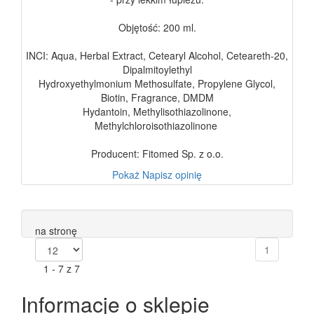
Objętość: 200 ml.
INCI: Aqua, Herbal Extract, Cetearyl Alcohol, Ceteareth-20,
Dipalmitoylethyl
Hydroxyethylmonium Methosulfate, Propylene Glycol,
Biotin, Fragrance, DMDM
Hydantoin, Methylisothiazolinone,
Methylchloroisothiazolinone
Producent: Fitomed Sp. z o.o.
Pokaż
Napisz opinię
na stronę
1
1 - 7 z 7
Informacje o sklepie