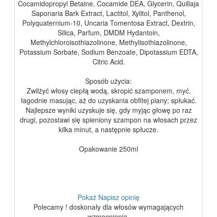
Cocamidopropyl Betaine, Cocamide DEA, Glycerin, Quillaja
Saponaria Bark Extract, Lactitol, Xylitol, Panthenol,
Polyquaternium-10, Uncaria Tomentosa Extract, Dextrin,
Silica, Parfum, DMDM Hydantoin,
Methylchloroisothiazolinone, Methylisothiazolinone,
Potassium Sorbate, Sodium Benzoate, Dipotassium EDTA,
Citric Acid.
Sposób użycia:
Zwilżyć włosy ciepłą wodą, skropić szamponem, myć,
łagodnie masując, aż do uzyskania obfitej piany; spłukać.
Najlepsze wyniki uzyskuje się, gdy myjąc głowę po raz
drugi, pozostawi się spieniony szampon na włosach przez
kilka minut, a następnie spłucze.
Opakowanie 250ml
Pokaż
Napisz opinię
Polecamy ! doskonały dla włosów wymagających
wzmocnienia.