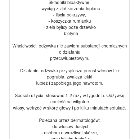
Składniki bioaktywne:
- wyciąg z ziół korzenia łopianu
- liścia pokrzywy,
- koszyczka rumianku
- ziela bylicy boże drzewko
- biotyna
Właściwości: odżywka nie zawiera substancji chemicznych
o działaniu
przeciwłupieżowym.
Działanie: odżywka przyspiesza porost włosów i je
pogrubia, zwalcza lekki
łupież i zapobiega jego nawrotom.
Sposób użycia: stosować 1-2 razy w tygodniu. Odżywkę
nanieść na wilgotne
włosy, wetrzeć w skórę głowy i po kilku minutach spłukać.
Polecana przez dermatologów:
- do włosów tłustych
- osobom o wrażliwej skórze,
- przy lekkim łupieżu.