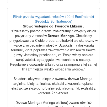
Eliksir przeciw wypadaniu włosów 100ml Bonifraterski
(Produkty Bonifraterskie)
Słowo wstępne od Twórców Eliksiru :
"Szukaliśmy pośród drzew i znaleźliśmy niezwykły olejek
pozyskany z owoców
Drzewa Moringa.
Chcieliśmy
przygotować dla Ciebie preparat ultralekki ale skuteczny w
walce z wypadaniem włosów. Uzyskaliśmy doskonałą
formułę, która poprawia zakotwiczenie włosów w skórze
głowy. Jesteśmy przekonani, że Twoje włosy nabiorą
sprężystości, będą gęste i wzmocnione u nasady.
Regularne stosowanie Eliksiru oraz szamponu z tej samej
linii zmniejsza ryzyko wypadania włosów."
Składniki aktywne: olejek z owoców drzewa Moringa,
arginina, biotyna, inulina, ekstrakt z korzenia łopianu,
ekstrakt ze skrzypu, proteiny soi, niacynamid, ekstrakt z
korzenia Żeń-szenia.
Drzewo Moringa (Moringa oleifera) zwane również