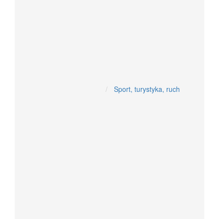
Układ moczowy
Antyoksydacyjne
Układ hormonalny
Żywność dietetyczna
Sport, turystyka, ruch
Witaminy i minerały
W tabletkach, kapsułkach, proszku
Witaminy w kroplach
Aromaterapia, Oleje, CBD
Kosmetyki z olejem z konopi i CBD
Oleje CBD z konopi siewnej
olejki aromatyczne- spożywcze