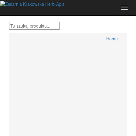
Home
Produkty Bonifraterskie
Home
Zioła , metody tradycyjne
Herbatki ziołowe
Przyprawy świata
Zestawy ziół Dr H.Różański
Zioła dla wygodnych
Zioła Ojca Grzegorza Sroki
Zioła Ojca Klimuszko
Produkty pszczele
Zioła jednorodne konfekcjonowane
Dolegliwości, suplementy, zioła