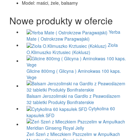
Model:
maści, żele, balsamy
Nowe produkty w ofercie
Yerba
Mate ( Ostrokrzew Paragwajski)
Zioła
O.Klimuszko Krztusiec (Koklusz)
Glicine 800mg ( Glicyna ) Aminokwas 100 kaps.
Vege
Balsam Jerozolimski na Gardło z Peawoślazem
32 tabletki Produkty Bonifraterskie
Cytykolina 60
kapsułek SFD
Zeń Szeń z Mleczkiem Pszczelim w Ampułkach