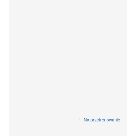
pastylki z olejkami
Prod. z konopi Cannabis sativa
Pasożyty
gronkowiec
grzyby, drożdżaki
Krople na robaki
Tabletki i kapsułki na pasożyty
Wirusy,Kleszcze,Borelioza
Na przetrenowanie
Preparaty ochronne
Protokoły Buhnera