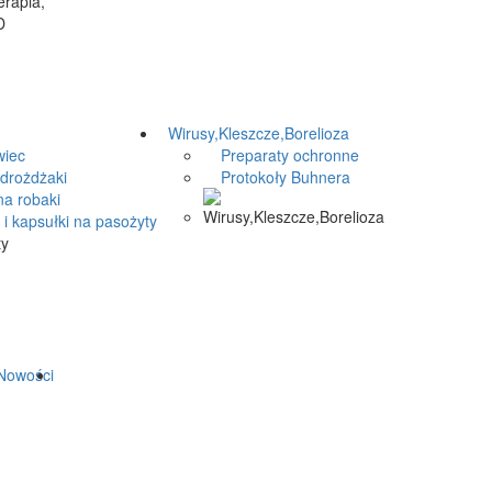
Wirusy,Kleszcze,Borelioza
iec
Preparaty ochronne
drożdżaki
Protokoły Buhnera
a robaki
i kapsułki na pasożyty
owości