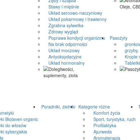
Zęby i dziąsła
Stawy i mięśnie
Układ sercowo-naczyniowy
Układ pokarmowy i trawienny
Zgrabna sylwetka
Zdrowy wygląd
Poprawa kondycji organizmu
Pasożyty
Na brak odporności
gronkow
Układ moczowy
grzyby, 
Antyoksydacyjne
Krople n
Układ hormonalny
Tabletki 
Poradniki, zielniki
Kategorie różne
N
metyki
Komfort życia
 Biolaven organic
Sport, turystyka, ruch
i do włosów
Profilaktyka
 syberyjskie
Ajurweda
łe
Aromaterapia