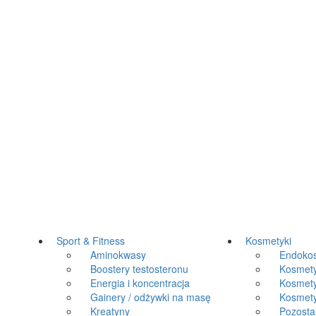
Sport & Fitness
Kosmetyki
Aminokwasy
Endokos
Boostery testosteronu
Kosmetyki
Energia i koncentracja
Kosmetyk
Gainery / odżywki na masę
Kosmetyki
Kreatyny
Pozosta