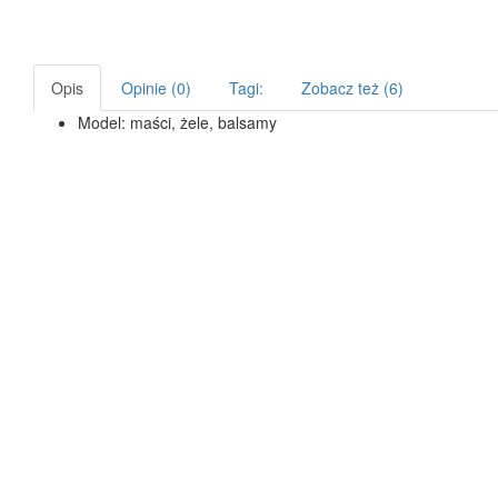
Opis
Opinie (0)
Tagi:
Zobacz też (6)
Model:
maści, żele, balsamy