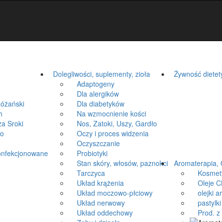
Dolegliwości, suplementy, zioła
Żywność dietet
Adaptogeny
Dla alergików
óżański
Dla diabetyków
h
Na wzmocnienie kości
a Sroki
Nos, Zatoki, Uszy, Gardło
ko
Oczy i proces widzenia
Oczyszczanie
onfekcjonowane
Probiotyki
Stan skóry, włosów, paznokci
Aromaterapia, 
Tarczyca
Kosmetyki
Układ krążenia
Oleje CB
Układ moczowo-płciowy
olejki a
Układ nerwowy
pastylki 
Układ oddechowy
Prod. z k