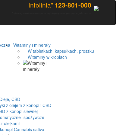
Infolinia*
123-801-000
*opłata wg stawek operatora jak za zwykłe połączenie (pon.-piąt. w godz. 10 - 18)
yczna
Witaminy i minerały
W tabletkach, kapsułkach, proszku
Witaminy w kroplach
Oleje, CBD
 z olejem z konopi i CBD
D z konopi siewnej
romatyczne- spożywcze
z olejkami
onopi Cannabis sativa