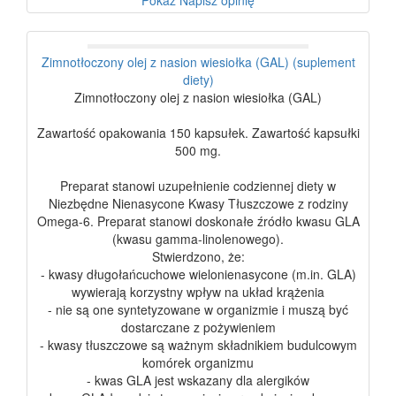
Pokaż
Napisz opinię
Zimnotłoczony olej z nasion wiesiołka (GAL) (suplement
diety)
Zimnotłoczony olej z nasion wiesiołka (GAL)
Zawartość opakowania 150 kapsułek. Zawartość kapsułki
500 mg.
Preparat stanowi uzupełnienie codziennej diety w
Niezbędne Nienasycone Kwasy Tłuszczowe z rodziny
Omega-6. Preparat stanowi doskonałe źródło kwasu GLA
(kwasu gamma-linolenowego).
Stwierdzono, że:
- kwasy długołańcuchowe wielonienasycone (m.in. GLA)
wywierają korzystny wpływ na układ krążenia
- nie są one syntetyzowane w organizmie i muszą być
dostarczane z pożywieniem
- kwasy tłuszczowe są ważnym składnikiem budulcowym
komórek organizmu
- kwas GLA jest wskazany dla alergików