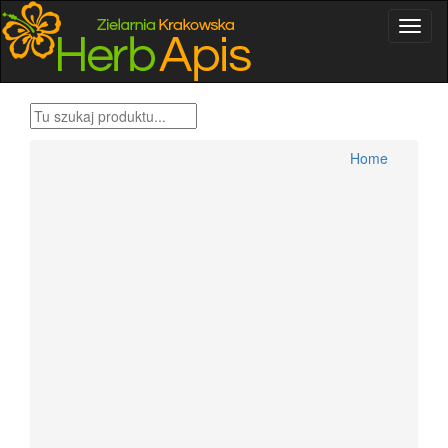
Home
Produkty Bonifraterskie
Home
Zioła , metody tradycyjne
Herbatki ziołowe
Przyprawy świata
Zestawy ziół Dr H.Różański
Zioła dla wygodnych
Zioła Ojca Grzegorza Sroki
Zioła Ojca Klimuszko
Produkty pszczele
Zioła jednorodne konfekcjonowane