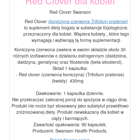
Red Clover dla kobiet
Red Clover Swanson
Red Clover
(koniczyna czerwona Trifolium pratense)
to suplement diety bogaty w substancje fizjologiczne,
przeznaczony dla kobiet. Wspiera kobiety , które tego
wymagają i wybierają tą formę suplementacji.
Koniczyna czerwona zawiera w swoim składzie około 30
różnych izoflawonów o działaniu estrogennym (daidzeina,
daidzyna, genistyna) oraz fitosterole (beta-sitosterol).
Skład 1 kapsułka:
- Red clover (czerwona koniczyna) (Trifolium pratense)
(kwiaty) 430mg
Dawkowanie: 1 kapsułka dziennie.
Nie przekraczać zalecanej porcji do spożycia w ciągu dnia.
Produkt nie może być stosowany jako substytut prawidłowo
zróżnicowanej diety. Produkt niewskazany dla kobiet w
ciąży i karmiących.
Zawartość opakowania: 90 kapsułek.
Producent: Swanson Health Products.