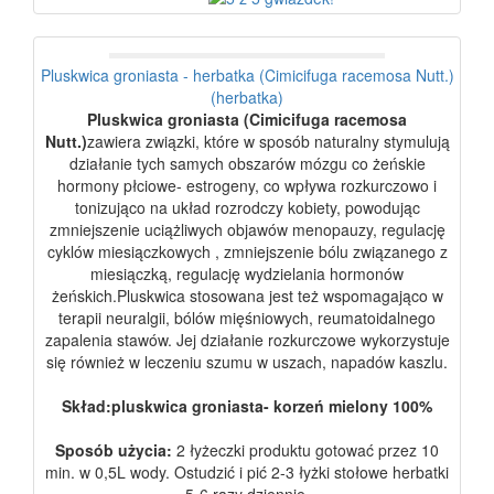
Pluskwica groniasta - herbatka (Cimicifuga racemosa Nutt.)
(herbatka)
Pluskwica groniasta (Cimicifuga racemosa
Nutt.)
zawiera związki, które w sposób naturalny stymulują
działanie tych samych obszarów mózgu co żeńskie
hormony płciowe- estrogeny, co wpływa rozkurczowo i
tonizująco na układ rozrodczy kobiety, powodując
zmniejszenie uciążliwych objawów menopauzy, regulację
cyklów miesiączkowych , zmniejszenie bólu związanego z
miesiączką, regulację wydzielania hormonów
żeńskich.
Pluskwica stosowana jest też wspomagająco w
terapii neuralgii, bólów mięśniowych, reumatoidalnego
zapalenia stawów. Jej działanie rozkurczowe wykorzystuje
się również w leczeniu szumu w uszach, napadów kaszlu.
Skład:pluskwica groniasta- korzeń mielony 100%
Sposób użycia:
2 łyżeczki produktu gotować przez 10
min. w 0,5L wody. Ostudzić i pić 2-3 łyżki stołowe herbatki