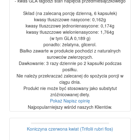
- kwas GLA łagodzi stan napięcia przedmiesiączkowego
Skład (na zalecaną porcję dzienną, 6 kapsułek)
kwasy tłuszczowe nasycone: 0,162g
kwasy tłuszczowe jednonienasycone: 0,174g
kwasy tłuszczowe wielonienasycone: 1,764g
(w tym GLA 0,189 g)
ponadto: żelatyna, glicerol.
Białko zawarte w produkcie pochodzi z naturalnych
surowców zwierzęcych.
Dawkowanie: 3 razy dziennie po 2 kapsułki podczas
posiłku.
Nie należy przekraczać zalecanej do spożycia porcji w
ciągu dnia.
Produkt nie może być stosowany jako substytut
zróźnicowanej diety.
Pokaż
Napisz opinię
Najpopularniejszy wśród naszych Klientów.
Koniczyna czerwona kwiat (Trifolii rubri flos)