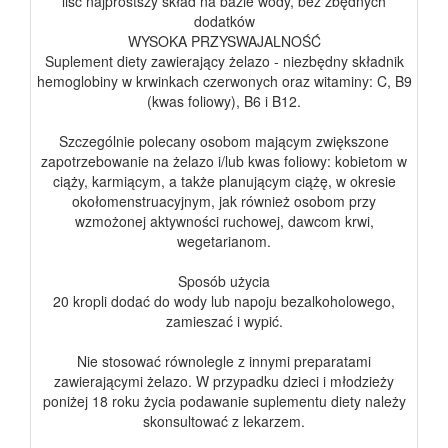
lisc najprostszy skład na bazie wody, bez zbędnych
dodatków
WYSOKA PRZYSWAJALNOŚĆ
Suplement diety zawierający żelazo - niezbędny składnik
hemoglobiny w krwinkach czerwonych oraz witaminy: C, B9
(kwas foliowy), B6 i B12.
Szczególnie polecany osobom mającym zwiększone
zapotrzebowanie na żelazo i/lub kwas foliowy: kobietom w
ciąży, karmiącym, a także planującym ciążę, w okresie
okołomenstruacyjnym, jak również osobom przy
wzmożonej aktywności ruchowej, dawcom krwi,
wegetarianom.
Sposób użycia
20 kropli dodać do wody lub napoju bezalkoholowego,
zamieszać i wypić.
Nie stosować równolegle z innymi preparatami
zawierającymi żelazo. W przypadku dzieci i młodzieży
poniżej 18 roku życia podawanie suplementu diety należy
skonsultować z lekarzem.