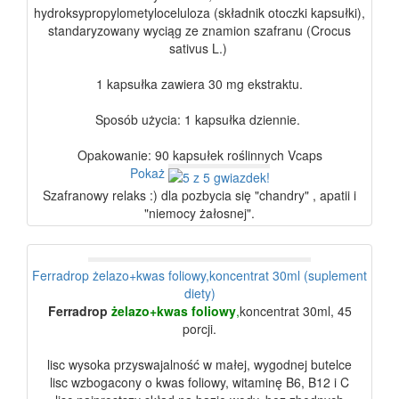
hydroksypropylometyloceluloza (składnik otoczki kapsułki),
standaryzowany wyciąg ze znamion szafranu (Crocus
sativus L.)
1 kapsułka zawiera 30 mg ekstraktu.
Sposób użycia: 1 kapsułka dziennie.
Opakowanie: 90 kapsułek roślinnych Vcaps
Pokaż
Szafranowy relaks :) dla pozbycia się "chandry" , apatii i
"niemocy żałosnej".
Ferradrop żelazo+kwas foliowy,koncentrat 30ml (suplement
diety)
Ferradrop
żelazo+kwas foliowy
,
koncentrat 30ml, 45
porcji.
lisc wysoka przyswajalność w małej, wygodnej butelce
lisc wzbogacony o kwas foliowy, witaminę B6, B12 i C