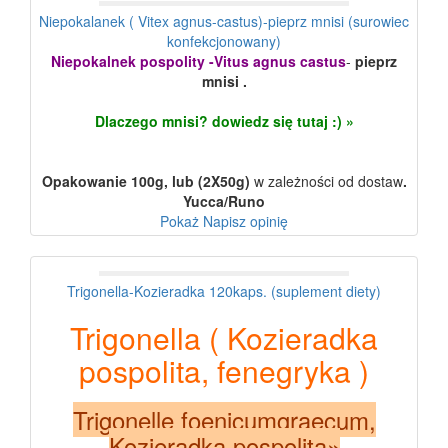
Niepokalanek ( Vitex agnus-castus)-pieprz mnisi (surowiec
konfekcjonowany)
Niepokalnek pospolity -Vitus agnus castus
-
pieprz
mnisi .
Dlaczego mnisi? dowiedz się tutaj :) »
Opakowanie 100g, lub (2X50g)
w zależności od dostaw
.
Yucca/Runo
Pokaż
Napisz opinię
Trigonella-Kozieradka 120kaps. (suplement diety)
Trigonella ( Kozieradka
pospolita, fenegryka )
Trigonelle foenicumgraecum,
Kozieradka pospolita»