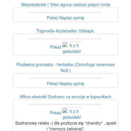
Niepokalanek ( Vitex agnus-castus)-pieprz mnisi
Pokaż
Napisz opinię
Trigonella-Kozieradka 120kaps.
Pokaż
Pluskwica groniasta - herbatka (Cimicifuga racemosa
Nutt.)
Pokaż
Napisz opinię
Affron-ekstrakt Szafranu na emocje w kapsułkach
Pokaż
Szafranowy relaks :) dla pozbycia się "chandry" , apatii
i "niemocy żałosnej".