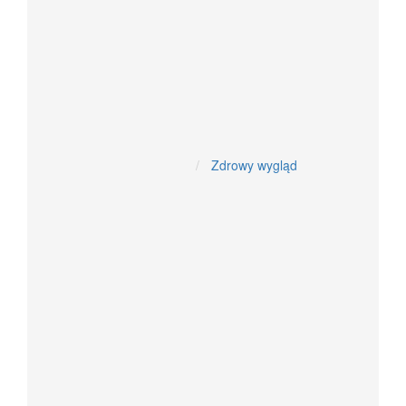
Układ moczowy
Antyoksydacyjne
Układ hormonalny
Żywność dietetyczna
Zdrowy wygląd
Witaminy i minerały
W tabletkach, kapsułkach, proszku
Witaminy w kroplach
Aromaterapia, Oleje, CBD
Kosmetyki z olejem z konopi i CBD
Oleje CBD z konopi siewnej
olejki aromatyczne- spożywcze