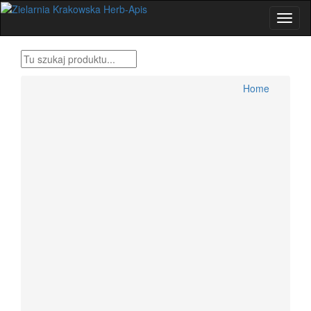
Home
Produkty Bonifraterskie
Home
Zioła , metody tradycyjne
Herbatki ziołowe
Przyprawy świata
Zestawy ziół Dr H.Różański
Zioła dla wygodnych
Zioła Ojca Grzegorza Sroki
Zioła Ojca Klimuszko
Produkty pszczele
Zioła jednorodne konfekcjonowane
Dolegliwości, suplementy, zioła