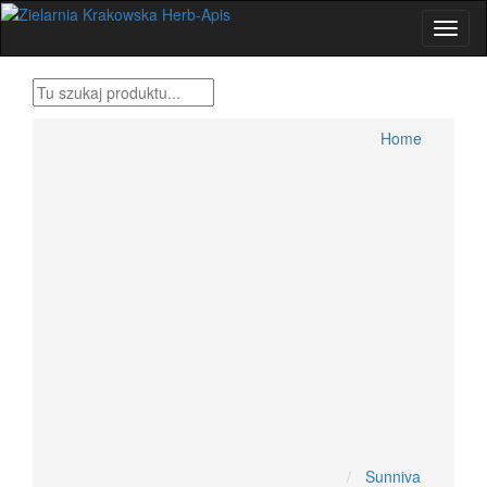
Home
Produkty Bonifraterskie
Home
Zioła , metody tradycyjne
Herbatki ziołowe
Przyprawy świata
Zestawy ziół Dr H.Różański
Zioła dla wygodnych
Zioła Ojca Grzegorza Sroki
Zioła Ojca Klimuszko
Produkty pszczele
Zioła jednorodne konfekcjonowane
Dolegliwości, suplementy, zioła
Sunniva