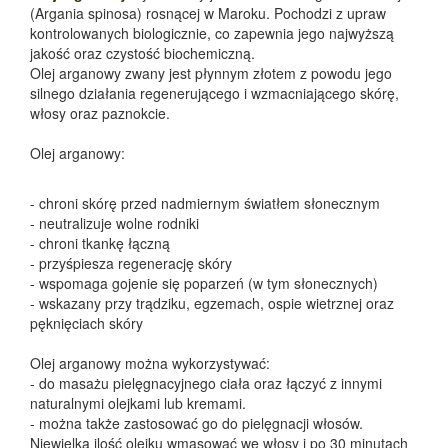
(Argania spinosa) rosnącej w Maroku. Pochodzi z upraw
kontrolowanych biologicznie, co zapewnia jego najwyższą
jakość oraz czystość biochemiczną.
Olej arganowy zwany jest płynnym złotem z powodu jego
silnego działania regenerującego i wzmacniającego skórę,
włosy oraz paznokcie.
Olej arganowy:
- chroni skórę przed nadmiernym światłem słonecznym
- neutralizuje wolne rodniki
- chroni tkankę łączną
- przyśpiesza regenerację skóry
- wspomaga gojenie się poparzeń (w tym słonecznych)
- wskazany przy trądziku, egzemach, ospie wietrznej oraz
pęknięciach skóry
Olej arganowy można wykorzystywać:
- do masażu pielęgnacyjnego ciała oraz łączyć z innymi
naturalnymi olejkami lub kremami.
- można także zastosować go do pielęgnacji włosów.
Niewielką ilość olejku wmasować we włosy i po 30 minutach