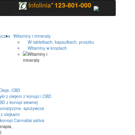
Infolinia*
123-801-000
*opłata wg stawek operatora jak za zwykłe połączenie (pon.-piąt. w godz. 10 - 18)
yczna
Witaminy i minerały
W tabletkach, kapsułkach, proszku
Witaminy w kroplach
Oleje, CBD
 z olejem z konopi i CBD
D z konopi siewnej
romatyczne- spożywcze
z olejkami
onopi Cannabis sativa