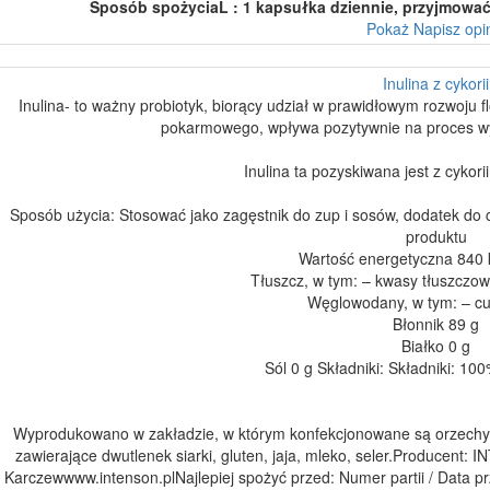
Sposób spożyciaL : 1 kapsułka dziennie, przyjmować
Pokaż
Napisz opi
Inulina z cykorii
Inulina- to ważny probiotyk, biorący udział w prawidłowym rozwoju f
pokarmowego, wpływa pozytywnie na proces wypr
Inulina ta pozyskiwana jest z cykor
Sposób użycia: Stosować jako zagęstnik do zup i sosów, dodatek do
produktu
Wartość energetyczna 840 k
Tłuszcz, w tym: – kwasy tłuszczo
Węglowodany, w tym: – cu
Błonnik 89 g
Białko 0 g
Sól 0 g Składniki: Składniki: 100%
Wyprodukowano w zakładzie, w którym konfekcjonowane są orzechy,
zawierające dwutlenek siarki, gluten, jaja, mleko, seler.Produce
Karczewwww.intenson.plNajlepiej spożyć przed: Numer partii / Data pr