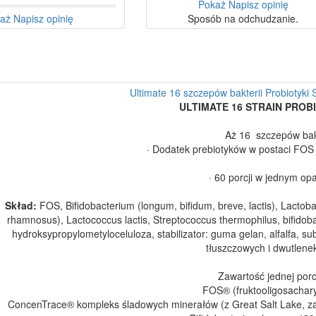
Pokaż
Napisz opinię
aż
Napisz opinię
Sposób na odchudzanie.
Ultimate 16 szczepów bakterii Probiotyki
ULTIMATE 16 STRAIN PROBI
Aż 16 szczepów bakt
· Dodatek prebiotyków w postaci FOS 
· 60 porcji w jednym o
Skład:
FOS, Bifidobacterium (longum, bifidum, breve, lactis), Lactobaci
rhamnosus), Lactococcus lactis, Streptococcus thermophilus, bifidob
hydroksypropylometyloceluloza, stabilizator: guma gelan, alfalfa, 
tłuszczowych i dwutlene
Zawartość jednej porc
FOS® (fruktooligosachar
ConcenTrace® kompleks śladowych minerałów (z Great Salt Lake, za