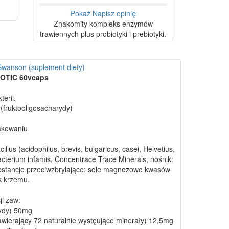
Pokaż
Napisz opinię
Znakomity kompleks enzymów
trawiennych plus probiotyki i prebiotyki.
 Swanson (suplement diety)
OTIC 60vcaps
erii.
(fruktooligosacharydy)
pakowaniu
llus (acidophilus, brevis, bulgaricus, casei, Helvetius,
acterium infamis, Concentrace Trace Minerals, nośnik:
substancje przeciwzbrylające: sole magnezowe kwasów
k krzemu.
ji zaw:
ydy) 50mg
wierający 72 naturalnie wystęujące minerały) 12,5mg