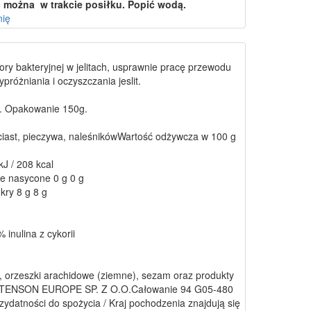
 można w trakcie posiłku. Popić wodą.
nię
lory bakteryjnej w jelitach, usprawnie pracę przewodu
óżniania i oczyszczania jeslit.
ii. Opakowanie 150g.
 ciast, pieczywa, naleśnikówWartość odżywcza w 100 g
J / 208 kcal
we nasycone 0 g 0 g
kry 8 g 8 g
 inulina z cykorii
 orzeszki arachidowe (ziemne), sezam oraz produkty
nt: INTENSON EUROPE SP. Z O.O.Całowanie 94 G05-480
zydatności do spożycia / Kraj pochodzenia znajdują się