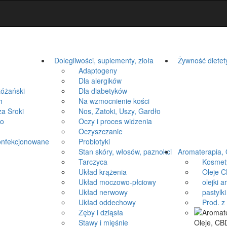
Dolegliwości, suplementy, zioła
Żywność dietet
Adaptogeny
Dla alergików
óżański
Dla diabetyków
h
Na wzmocnienie kości
a Sroki
Nos, Zatoki, Uszy, Gardło
ko
Oczy i proces widzenia
Oczyszczanie
onfekcjonowane
Probiotyki
Stan skóry, włosów, paznokci
Aromaterapia, 
Tarczyca
Kosmetyki
Układ krążenia
Oleje CB
Układ moczowo-płciowy
olejki a
Układ nerwowy
pastylki 
Układ oddechowy
Prod. z k
Zęby i dziąsła
Stawy i mięśnie