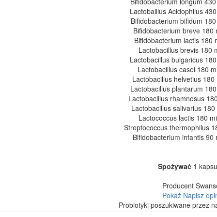
Bifidobacterium longum 430
Lactobaillus Acidophilus 430
Bifidobacterium bifidum 180
Bifidobacterium breve 180 
Bifidobacterium lactis 180 
Lactobacillus brevis 180 
Lactobacillus bulgaricus 180
Lactobacillus casei 180 m
Lactobacillus helvetius 180
Lactobacillus plantarum 180
Lactobacillus rhamnosus 180
Lactobacillus salivarius 180
Lactococcus lactis 180 mi
Streptococcus thermophilus 1
Bifidobacterium infantis 90
Spożywać
1 kapsu
Producent Swans
Pokaż
Napisz opi
Probiotyki poszukiwane przez n