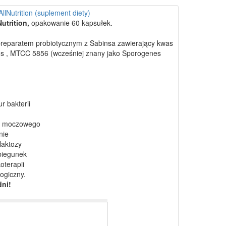
AllNutrition (suplement diety)
Nutrition,
opakowanie 60 kapsułek.
 preparatem probiotycznym z Sabinsa zawierający kwas
lans , MTCC 5856 (wcześniej znany jako Sporogenes
r bakterii
du moczowego
nie
laktozy
biegunek
oterapii
ogiczny.
dni!