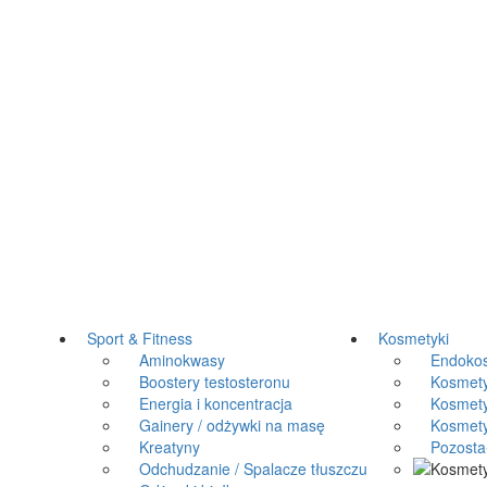
Sport & Fitness
Kosmetyki
Aminokwasy
Endokos
Boostery testosteronu
Kosmetyki
Energia i koncentracja
Kosmetyk
Gainery / odżywki na masę
Kosmetyki
Kreatyny
Pozosta
Odchudzanie / Spalacze tłuszczu