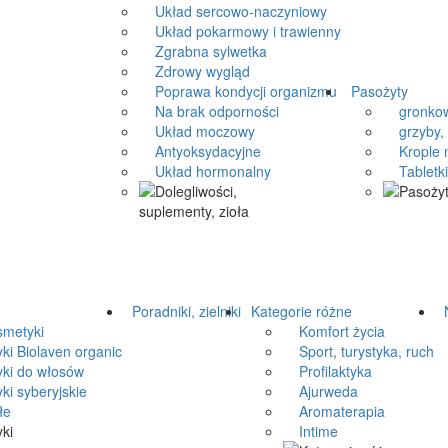
Układ sercowo-naczyniowy
Układ pokarmowy i trawienny
Zgrabna sylwetka
Zdrowy wygląd
Poprawa kondycji organizmu
Pasożyty
Na brak odporności
gronkow
Układ moczowy
grzyby, 
Antyoksydacyjne
Krople n
Układ hormonalny
Tabletki 
Poradniki, zielniki
Kategorie różne
N
metyki
Komfort życia
 Biolaven organic
Sport, turystyka, ruch
i do włosów
Profilaktyka
 syberyjskie
Ajurweda
łe
Aromaterapia
Intime