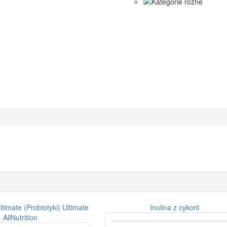
ltimate (Probiotyki) Ultimate
Inulina z cykorii
AllNutrition