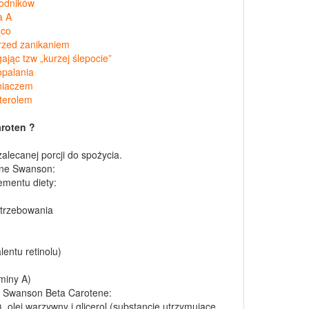
rodników
a A
ąco
rzed zanikaniem
jąc tzw „kurzej ślepocie”
opalania
eniaczem
sterolem
roten ?
alecanej porcji do spożycia.
ene Swanson:
mentu diety:
otrzebowania
entu retinolu)
miny A)
u Swanson Beta Carotene:
), olej warzywny i glicerol (substancje utrzymujące