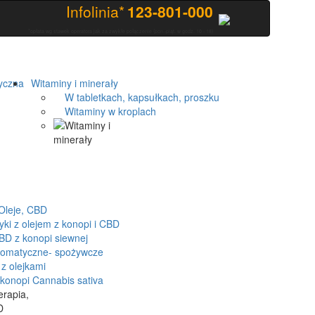
Infolinia*
123-801-000
*opłata wg stawek operatora jak za zwykłe połączenie (pon.-piąt. w godz. 10 - 18)
yczna
Witaminy i minerały
W tabletkach, kapsułkach, proszku
Witaminy w kroplach
Oleje, CBD
 z olejem z konopi i CBD
D z konopi siewnej
romatyczne- spożywcze
z olejkami
onopi Cannabis sativa