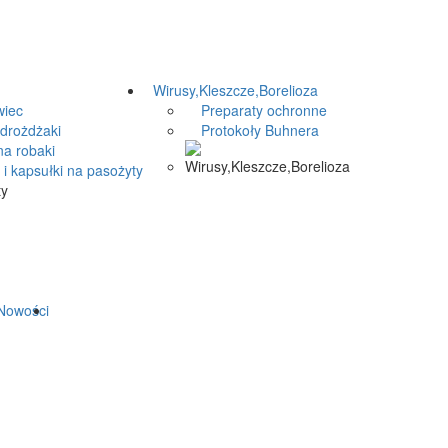
Wirusy,Kleszcze,Borelioza
iec
Preparaty ochronne
drożdżaki
Protokoły Buhnera
a robaki
i kapsułki na pasożyty
owości