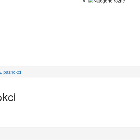
w, paznokci
okci