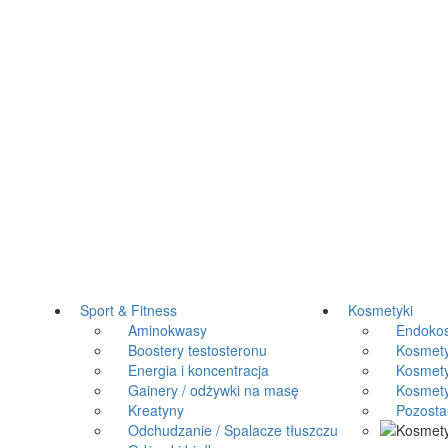
Sport & Fitness
Kosmetyki
Aminokwasy
Endokos
Boostery testosteronu
Kosmetyki
Energia i koncentracja
Kosmetyk
Gainery / odżywki na masę
Kosmetyki
Kreatyny
Pozosta
Odchudzanie / Spalacze tłuszczu