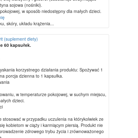
ytyna sojowa (nośniki).
okojowej, w sposób niedostępny dla małych dzieci.
nię
u, skóry, układu krążenia...
t (suplement diety)
e 60 kapsułek.
a
zyskania korzystnego działania produktu: Spożywać 1
na porcja dzienna to 1 kapsułka.
wania
owaniu, w temperaturze pokojowej, w suchym miejscu,
ałych dzieci.
ci
ie stosować w przypadku uczulenia na którykolwiek ze
ię kobietom w ciąży i karmiącym piersią. Produkt nie
t prowadzenie zdrowego trybu życia i zrównoważonego
a.