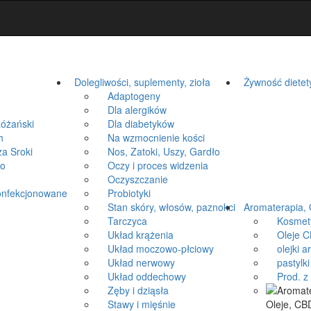
Dolegliwości, suplementy, zioła
Żywność dietet
Adaptogeny
Dla alergików
óżański
Dla diabetyków
h
Na wzmocnienie kości
a Sroki
Nos, Zatoki, Uszy, Gardło
ko
Oczy i proces widzenia
Oczyszczanie
onfekcjonowane
Probiotyki
Stan skóry, włosów, paznokci
Aromaterapia, 
Tarczyca
Kosmetyki
Układ krążenia
Oleje CB
Układ moczowo-płciowy
olejki a
Układ nerwowy
pastylki 
Układ oddechowy
Prod. z k
Zęby i dziąsła
Stawy i mięśnie