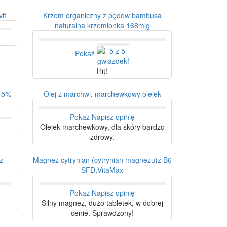
it
Krzem organiczny z pędów bambusa
naturalna krzemionka 168mlg
Pokaż
Hit!
m 5%
Olej z marchwi, marchewkowy olejek
Pokaż
Napisz opinię
Olejek marchewkowy, dla skóry bardzo
zdrowy.
z
Magnez cytrynian (cytrynian magnezu)z B6
SFD,VitaMax
Pokaż
Napisz opinię
Silny magnez, dużo tabletek, w dobrej
cenie. Sprawdzony!