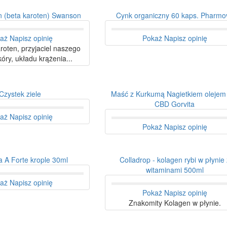
n (beta karoten) Swanson
Cynk organiczny 60 kaps. Pharmov
aż
Napisz opinię
Pokaż
Napisz opinię
roten, przyjaciel naszego
óry, układu krążenia...
Czystek ziele
Maść z Kurkumą Nagietkiem oleje
CBD Gorvita
aż
Napisz opinię
Pokaż
Napisz opinię
 A Forte krople 30ml
Colladrop - kolagen rybi w płynie 
witaminami 500ml
aż
Napisz opinię
Pokaż
Napisz opinię
Znakomity Kolagen w płynie.