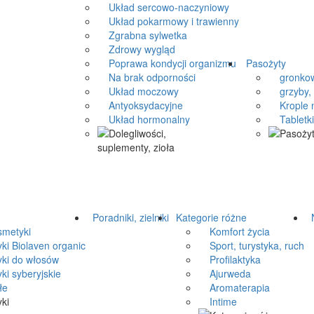
Układ sercowo-naczyniowy
Układ pokarmowy i trawienny
Zgrabna sylwetka
Zdrowy wygląd
Poprawa kondycji organizmu
Pasożyty
Na brak odporności
gronkow
Układ moczowy
grzyby, 
Antyoksydacyjne
Krople n
Układ hormonalny
Tabletki 
Poradniki, zielniki
Kategorie różne
N
metyki
Komfort życia
 Biolaven organic
Sport, turystyka, ruch
i do włosów
Profilaktyka
 syberyjskie
Ajurweda
łe
Aromaterapia
Intime