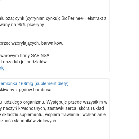
uloza; cynk (cytrynian cynku); BioPerine® - ekstrakt z
owany na 95% piperyny
 przeciwzbrylających, barwników.
towarowym firmy SABINSA.
onza lub jej oddziałów.
nię
emionka 168mlg (suplement diety)
yskiwany z pędów bambusa.
 ludzkiego organizmu. Występuje przede wszystkim w
y naczyń krwionośnych, zastawki serca, skóra i układ
składzie suplementu, wspiera trawienie i wchłanianie
czność składników ziołowych.
a