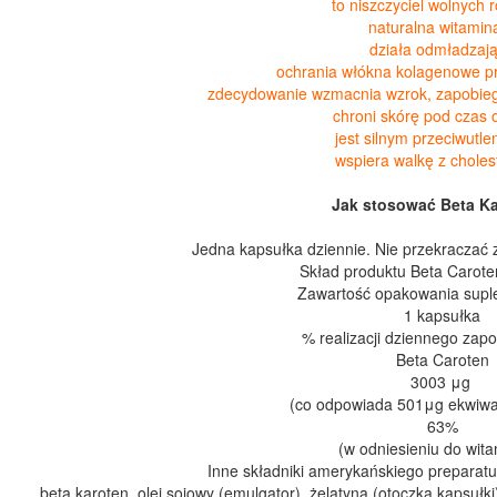
to niszczyciel wolnych 
naturalna witamin
działa odmładzaj
ochrania włókna kolagenowe p
zdecydowanie wzmacnia wzrok, zapobiega
chroni skórę pod czas 
jest silnym przeciwutl
wspiera walkę z chole
Jak stosować Beta Ka
Jedna kapsułka dziennie. Nie przekraczać z
Skład produktu Beta Carot
Zawartość opakowania suple
1 kapsułka
% realizacji dziennego zap
Beta Caroten
3003 μg
(co odpowiada 501μg ekwiwal
63%
(w odniesieniu do wita
Inne składniki amerykańskiego preparat
beta karoten, olej sojowy (emulgator), żelatyna (otoczka kapsułki