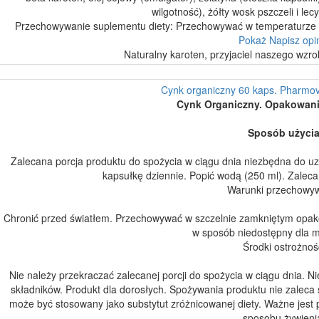
wilgotność), żółty wosk pszczeli i lec
Przechowywanie suplementu diety: Przechowywać w temperaturze p
Pokaż
Napisz opi
Naturalny karoten, przyjaciel naszego wzrok
Cynk organiczny 60 kaps. Pharmovi
Cynk Organiczny. Opakowani
Sposób użyci
Zalecana porcja produktu do spożycia w ciągu dnia niezbędna do u
kapsułkę dziennie. Popić wodą (250 ml). Zaleca
Warunki przechowy
Chronić przed światłem. Przechowywać w szczelnie zamkniętym opak
w sposób niedostępny dla m
Środki ostrożnoś
Nie należy przekraczać zalecanej porcji do spożycia w ciągu dnia. N
składników. Produkt dla dorosłych. Spożywania produktu nie zaleca s
może być stosowany jako substytut zróżnicowanej diety. Ważne jes
sposobu żywieni