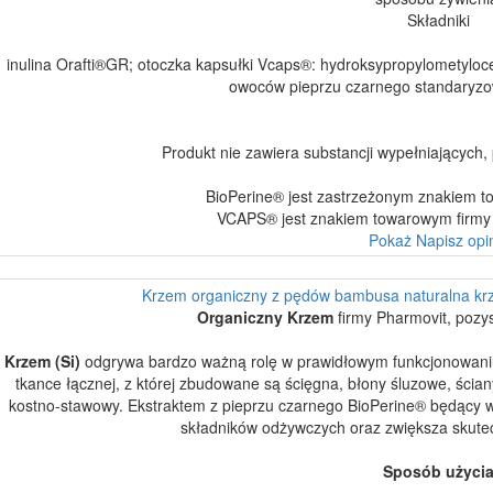
Składniki
inulina Orafti®GR; otoczka kapsułki Vcaps®: hydroksypropylometylocel
owoców pieprzu czarnego standaryz
Produkt nie zawiera substancji wypełniających,
BioPerine® jest zastrzeżonym znakiem 
VCAPS® jest znakiem towarowym firmy L
Pokaż
Napisz opi
Krzem organiczny z pędów bambusa naturalna krz
Organiczny Krzem
firmy Pharmovit, poz
Krzem (Si)
odgrywa bardzo ważną rolę w prawidłowym funkcjonowaniu
tkance łącznej, z której zbudowane są ścięgna, błony śluzowe, ścian
kostno-stawowy. Ekstraktem z pieprzu czarnego BioPerine® będący w 
składników odżywczych oraz zwiększa skute
Sposób użyci