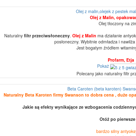
Olej z malin,olejek z pestek mali
Olej z Malin, opakowa
Olej tłoczony na zi
Naturalny
filtr przeciwsłoneczny
.
Olej z Malin
ma działanie antyok
posłoneczny. Wybitnie odmładza i nawilża s
Jest bogatym źródłem witami
Profarm, Etja
Pokaż
Polecany jako naturalny filtr p
Beta Caroten (beta karoten) Swans
Naturalny Beta Karoten firmy Swanson to dobra cena , duże opa
Jakie są efekty wynikające ze wzbogacenia codzienn
Otóż po pierwsze
bardzo silny antyoks