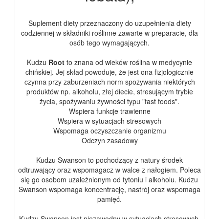
Suplement diety przeznaczony do uzupełnienia diety
codziennej w składniki roślinne zawarte w preparacie, dla
osób tego wymagających.
Kudzu
Root
to znana od wieków roślina w medycynie
chińskiej. Jej skład powoduje, że jest ona fizjologicznie
czynna przy zaburzeniach norm spożywania niektórych
produktów np. alkoholu, złej diecie, stresującym trybie
życia, spożywaniu żywności typu "fast foods".
Wspiera funkcje trawienne
Wspiera w sytuacjach stresowych
Wspomaga oczyszczanie organizmu
Odczyn zasadowy
Kudzu Swanson to pochodzący z natury środek
odtruwający oraz wspomagacz w walce z nałogiem. Poleca
się go osobom uzależnionym od tytoniu i alkoholu. Kudzu
Swanson wspomaga koncentrację, nastrój oraz wspomaga
pamięć.
Kudzu Swanson jest niezawodny w sytuacjach stresowych,