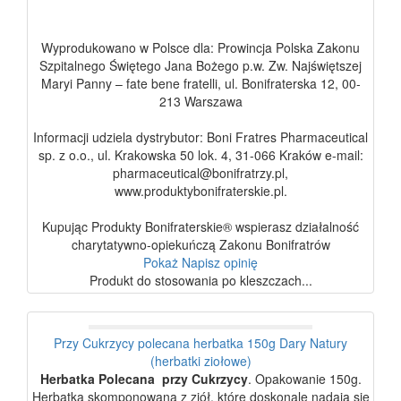
Wyprodukowano w Polsce dla: Prowincja Polska Zakonu
Szpitalnego Świętego Jana Bożego p.w. Zw. Najświętszej
Maryi Panny – fate bene fratelli, ul. Bonifraterska 12, 00-
213 Warszawa
Informacji udziela dystrybutor: Boni Fratres Pharmaceutical
sp. z o.o., ul. Krakowska 50 lok. 4, 31-066 Kraków e-mail:
pharmaceutical@bonifratrzy.pl,
www.produktybonifraterskie.pl.
Kupując Produkty Bonifraterskie® wspierasz działalność
charytatywno-opiekuńczą Zakonu Bonifratrów
Pokaż
Napisz opinię
Produkt do stosowania po kleszczach...
Przy Cukrzycy polecana herbatka 150g Dary Natury
(herbatki ziołowe)
Herbatka Polecana przy Cukrzycy
. Opakowanie 150g.
Herbatka skomponowana z ziół, które doskonale nadają się