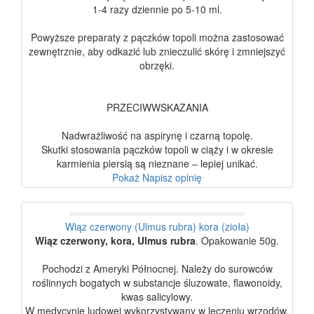
1-4 razy dziennie po 5-10 ml.
Powyższe preparaty z pączków topoli można zastosować
zewnętrznie, aby odkazić lub znieczulić skórę i zmniejszyć
obrzęki.
PRZECIWWSKAZANIA
Nadwrażliwość na aspirynę i czarną topolę.
Skutki stosowania pączków topoli w ciąży i w okresie
karmienia piersią są nieznane – lepiej unikać.
Pokaż
Napisz opinię
Wiąz czerwony (Ulmus rubra) kora (zioła)
Wiąz czerwony, kora, Ulmus rubra
. Opakowanie 50g.
Pochodzi z Ameryki Północnej. Należy do surowców
roślinnych bogatych w substancje śluzowate, flawonoidy,
kwas salicylowy.
W medycynie ludowej wykorzystywany w leczeniu wrzodów,