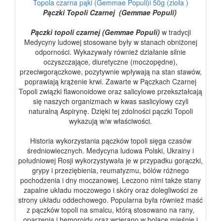
Topola czarna pąki (Gemmae Populi)i 50g (zioła )
Pączki Topoli Czarnej (Gemmae Populi)
Pączki topoli czarnej (Gemmae Populi)
w tradycji
Medycyny ludowej stosowane były w stanach obniżonej
odporności. Wykazywały również działanie silnie
oczyszczające, diuretyczne (moczopędne),
przeciwgorączkowe, pozytywnie wpływają na stan stawów,
poprawiają krążenie krwi. Zawarte w Pączkach Czarnej
Topoli związki flawonoidowe oraz salicylowe przekształcają
się naszych organizmach w kwas saslicylowy czyli
naturalną Aspirynę. Dzięki tej zdolności pączki Topoli
wykazują w/w właściwości.
Historia wykorzystania pączków topoli sięga czasów
średniowiecznych. Medycyna ludowa Polski, Ukrainy i
południowej Rosji wykorzystywała je w przypadku gorączki,
grypy i przeziębienia, reumatyzmu, bólów różnego
pochodzenia i dny moczanowej. Leczono nimi także stany
zapalne układu moczowego i skóry oraz dolegliwości ze
strony układu oddechowego. Popularna była również maść
z pączków topoli na smalcu, którą stosowano na rany,
oparzenia i hemoroidy oraz wcierano w bolące mięśnie i