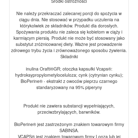
Środki ostrożności
Nie należy przekraczać zalecanej porcji do spożycia w
ciągu dnia. Nie stosować w przypadku uczulenia na
którykolwiek ze składników. Produkt dla dorosłych.
Spożywania produktu nie zaleca się kobietom w ciąży i
karmiącym piersią. Produkt nie może być stosowany jako
substytut zróżnicowanej diety. Ważne jest prowadzenie
zdrowego trybu życia i zrównoważonego sposobu żywienia.
Składniki
inulina Orafti®GR; otoczka kapsułki Vcaps®:
hydroksypropylometyloceluloza; cynk (cytrynian cynku);
BioPerine® - ekstrakt z owoców pieprzu czarnego
standaryzowany na 95% piperyny
Produkt nie zawiera substancji wypełniających,
przeciwzbrylających, barwników.
BioPerine® jest zastrzeżonym znakiem towarowym firmy
SABINSA.
VCAPS® jest znakiem towarowym firmy Lonza lub jej