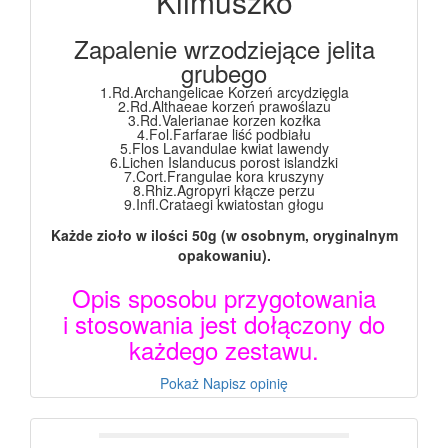
Klimuszko
Zapalenie wrzodziejące jelita
grubego
1.Rd.Archangelicae Korzeń arcydzięgla
2.Rd.Althaeae korzeń prawoślazu
3.Rd.Valerianae korzen kozłka
4.Fol.Farfarae liść podbiału
5.Flos Lavandulae kwiat lawendy
6.Lichen Islanducus porost islandzki
7.Cort.Frangulae kora kruszyny
8.Rhiz.Agropyri kłącze perzu
9.Infl.Crataegi kwiatostan głogu
Każde zioło w ilości 50g (w osobnym, oryginalnym
opakowaniu).
Opis sposobu przygotowania
i stosowania jest dołączony do
każdego zestawu.
Pokaż
Napisz opinię