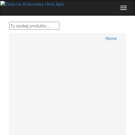
Home
Produkty Bonifraterskie
Home
Zioła , metody tradycyjne
Herbatki ziołowe
Przyprawy świata
Zestawy ziół Dr H.Różański
Zioła dla wygodnych
Zioła Ojca Grzegorza Sroki
Zioła Ojca Klimuszko
Produkty pszczele
Zioła jednorodne konfekcjonowane
Dolegliwości, suplementy, zioła