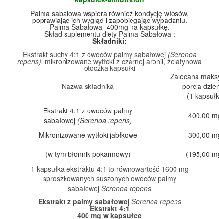
Palma sabalowa wspiera również kondycję włosów,
poprawiając ich wygląd i zapobiegając wypadaniu.
Palma Sabałowa- 400mg na kapsułkę.
Skład suplementu diety Palma Sabałowa :
Składniki:
Ekstrakt suchy 4:1 z owoców palmy sabałowej
(Serenoa
repens),
mikronizowane wytłoki z czarnej aronii, żelatynowa
otoczka kapsułki
Zalecana maks
Nazwa składnika
porcja dzie
(1 kapsułk
Ekstrakt 4:1 z owoców palmy
400,00 m
sabałowej
(Serenoa repens)
Mikronizowane wytłoki jabłkowe
300,00 m
(w tym błonnik pokarmowy)
(195,00 m
1 kapsułka ekstraktu 4:1 to równowartość 1600 mg
sproszkowanych suszonych owoców palmy
sabałowej
Serenoa repens
Ekstrakt z palmy sabałowej
Serenoa repens
Ekstrakt 4:1
400 mg w kapsułce