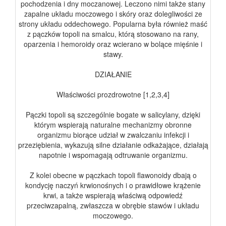
pochodzenia i dny moczanowej. Leczono nimi także stany
zapalne układu moczowego i skóry oraz dolegliwości ze
strony układu oddechowego. Popularna była również maść
z pączków topoli na smalcu, którą stosowano na rany,
oparzenia i hemoroidy oraz wcierano w bolące mięśnie i
stawy.
DZIAŁANIE
Właściwości prozdrowotne [1,2,3,4]
Pączki topoli są szczególnie bogate w salicylany, dzięki
którym wspierają naturalne mechanizmy obronne
organizmu biorące udział w zwalczaniu infekcji i
przeziębienia, wykazują silne działanie odkażające, działają
napotnie i wspomagają odtruwanie organizmu.
Z kolei obecne w pączkach topoli flawonoidy dbają o
kondycję naczyń krwionośnych i o prawidłowe krążenie
krwi, a także wspierają właściwą odpowiedź
przeciwzapalną, zwłaszcza w obrębie stawów i układu
moczowego.