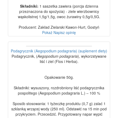
Składniki:
1 saszetka zawiera (porcja dzienna
przeznaczona do spożycia) - ziele wierzbownicy
wąskolistnej 1,5g/1,5g, owoc żurawiny 0,5g/0,5G.
Producent: Zakład Zielarski Kawon-Hurt, Gostyń
Pokaż
Napisz opinię
Podagrycznik (Aegopodium podagraria) (suplement diety)
Podagrycznik, (
Aegopodium podagraria
), wykorzstywane
liść i ziel (Flos i Herba).
Opakowanie 50g.
Składniki: wysuszony, rozdrobniony liść podagrycznika
pospolitego (Aegopodium podagraria L.) – 100 %
Sposób stosowania: 1 łyżeczkę produktu (0,7 g) zalać 1
szklanką wrzącej wody (250 ml). Odstawić na 15 min pod
przykryciem. Przecedzić. Przygotowany napar wypić