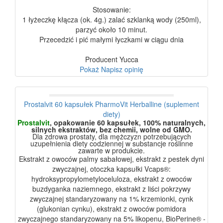
Stosowanie:
1 łyżeczkę kłącza (ok. 4g.) zalać szklanką wody (250ml),
parzyć około 10 minut.
Przecedzić i pić małymi łyczkami w ciągu dnia
Producent Yucca
Pokaż
Napisz opinię
Prostalvit 60 kapsułek PharmoVit Herballine (suplement
diety)
Prostalvit
, opakowanie 60 kapsułek, 100% naturalnych,
silnych ekstraktów, bez chemii, wolne od GMO.
Dla zdrowa prostaty, dla mężczyzn potrzebujących
uzupełnienia diety codziennej w substancje roślinne
zawarte w produkcie.
Ekstrakt z owoców palmy sabałowej, ekstrakt z pestek dyni
zwyczajnej, otoczka kapsułki Vcaps®:
hydroksypropylometyloceluloza, ekstrakt z owoców
buzdyganka naziemnego, ekstrakt z liści pokrzywy
zwyczajnej standaryzowany na 1% krzemionki, cynk
(glukonian cynku), ekstrakt z owoców pomidora
zwyczajnego standaryzowany na 5% likopenu, BioPerine® -