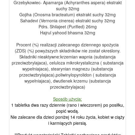
Grzebykowiec- Apamarga (Achyranthes aspera) ekstrakt
suchy 32mg
Gojiha (Onosma bracteatum) ekstrakt suchy 32mg
Sahadevi (Vernonia cinerea) ekstrakt suchy 32mg
Pdrs. Shilajeet (Purified) 26mg
Hajrul yahood bhasma 32mg
Procent (%) realizacji zalecanego dziennego spożycia
(ZDS) (%) powyższych składników nie został określony.
Składniki nieaktywne:krzemian wapnia (substancja
przeciwzbrylajaca), celuloza mikrokrystaliczna ( substancja
wypełniajaca), stearynian magnezu (substancja
przeciwzbrylajaca),poliwinylopyrolidon ( substancja
wypełniajaca), dwutlenek krzemu (substancja
przeciwzbrylajaca)
Sposób użycia:
1 tabletka dwa razy dziennie (rano i wieczorem) po posiłku,
popić wodą.
Nie zalecane dla dzieci poniżej 14 roku życia, kobiet w ciąży
i karmiących piersią.