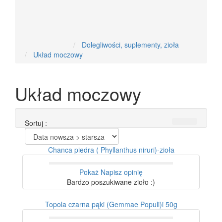
Nowości
Dolegliwości, suplementy, zioła
Układ moczowy
Układ moczowy
Sortuj :
Chanca piedra ( Phyllanthus niruri)-zioła
Pokaż
Napisz opinię
Bardzo poszukiwane zioło :)
Topola czarna pąki (Gemmae Populi)i 50g