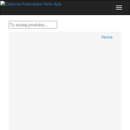
Home
Produkty Bonifraterskie
Home
Zioła , metody tradycyjne
Herbatki ziołowe
Przyprawy świata
Zestawy ziół Dr H.Różański
Zioła dla wygodnych
Zioła Ojca Grzegorza Sroki
Zioła Ojca Klimuszko
Produkty pszczele
Zioła jednorodne konfekcjonowane
Dolegliwości, suplementy, zioła