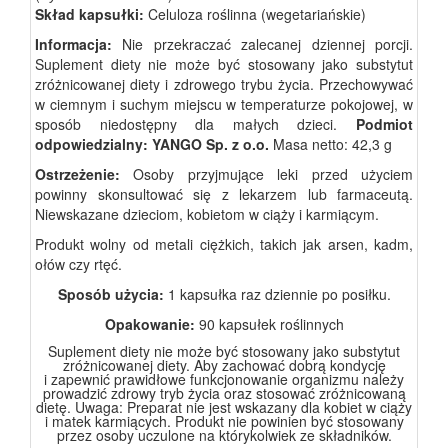
Skład kapsułki:
Celuloza roślinna (wegetariańskie)
Informacja:
Nie przekraczać zalecanej dziennej porcji.
Suplement diety nie może być stosowany jako substytut
zróżnicowanej diety i zdrowego trybu życia. Przechowywać
w ciemnym i suchym miejscu w temperaturze pokojowej, w
sposób niedostępny dla małych dzieci.
Podmiot
odpowiedzialny:
YANGO Sp. z o.o.
Masa netto: 42,3 g
Ostrzeżenie:
Osoby przyjmujące leki przed użyciem
powinny skonsultować się z lekarzem lub farmaceutą.
Niewskazane dzieciom, kobietom w ciąży i karmiącym.
Produkt wolny od metali ciężkich, takich jak arsen, kadm,
ołów czy rtęć.
Sposób użycia:
1 kapsułka raz dziennie po posiłku.
Opakowanie:
90 kapsułek roślinnych
Suplement diety nie może być stosowany jako substytut
zróżnicowanej diety. Aby zachować dobrą kondycję
i zapewnić prawidłowe funkcjonowanie organizmu należy
prowadzić zdrowy tryb życia oraz stosować zróżnicowaną
dietę. Uwaga: Preparat nie jest wskazany dla kobiet w ciąży
i matek karmiących. Produkt nie powinien być stosowany
przez osoby uczulone na
którykolwiek ze składników.