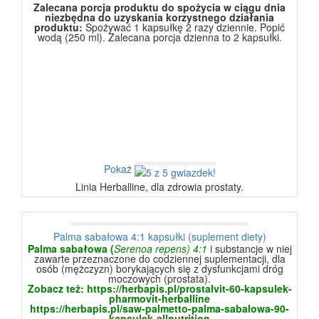
Zalecana porcja produktu do spożycia w ciągu dnia
niezbędna do uzyskania korzystnego działania
produktu:
Spożywać 1 kapsułkę 2 razy dziennie. Popić
wodą (250 ml). Zalecana porcja dzienna to 2 kapsułki.
Pokaż
Linia Herballine, dla zdrowia prostaty.
Palma sabałowa 4:1 kapsułki (suplement diety)
Palma sabałowa
(
Serenoa repens)
4:1
i substancje w niej
zawarte przeznaczone do codziennej suplementacji, dla
osób (mężczyzn) borykających się z dysfunkcjami dróg
moczowych (prostata).
Zobacz też:
https://herbapis.pl/prostalvit-60-kapsulek-
pharmovit-herballine
https://herbapis.pl/saw-palmetto-palma-sabalowa-90-
kapsulek-allnutrition