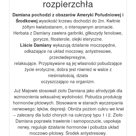
rozpierzchła
Damiana pochodzi z obszarów Ameryki Południowej i
Środkowej
,wysokość krzewu dochodzi do 2m. Kwitnie
żółtym kwiatostanem, o intensywnym aromacie.
Herbata z Damiany zawiera garbniki, glikozydy fenolowe,
gorycze, fitosterole, olejki eteryczne.
Liście Damiany
wykazują działanie moczopędne,
odkażające na układ moczowy, antystresowe,
przeciwdepresyjne,
relaksujące. Przypisywane są jej własności pobudzające
życie erotyczne, dobra jest również w walce z
nieśmiałością, działa
oczyszczająco na organizm.
Już Majowie stosowali zioło Damiana jako afrodyzjak dla
wzmocnienia seksualnej wydolności. Pobudza produkcję
hormonów płciowych. Stosowane w stanach wyczerpania
nerwowego: lęków, depresji. Obniża poziom cukru we krwi
– zalecany dla ludzi chorych na cukrzycę typu 1 i 2. Zioło
Damiana poprawia trawienie i samopoczucie, uspokaja
nerwy, reguluje działanie hormonów i pobudza układ
moczowo-płciowy. Środek antystresowy.