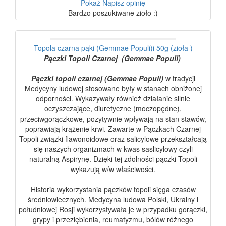
Pokaż
Napisz opinię
Bardzo poszukiwane zioło :)
Topola czarna pąki (Gemmae Populi)i 50g (zioła )
Pączki Topoli Czarnej (Gemmae Populi)
Pączki topoli czarnej (Gemmae Populi)
w tradycji
Medycyny ludowej stosowane były w stanach obniżonej
odporności. Wykazywały również działanie silnie
oczyszczające, diuretyczne (moczopędne),
przeciwgorączkowe, pozytywnie wpływają na stan stawów,
poprawiają krążenie krwi. Zawarte w Pączkach Czarnej
Topoli związki flawonoidowe oraz salicylowe przekształcają
się naszych organizmach w kwas saslicylowy czyli
naturalną Aspirynę. Dzięki tej zdolności pączki Topoli
wykazują w/w właściwości.
Historia wykorzystania pączków topoli sięga czasów
średniowiecznych. Medycyna ludowa Polski, Ukrainy i
południowej Rosji wykorzystywała je w przypadku gorączki,
grypy i przeziębienia, reumatyzmu, bólów różnego