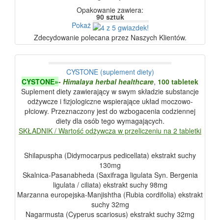
Opakowanie zawiera:
90 sztuk
Pokaż
Zdecydowanie polecana przez Naszych Klientów.
CYSTONE (suplement diety)
CYSTONE»
-
Himalaya herbal healthcare
,
100 tabletek
Suplement diety zawierający w swym składzie substancje
odżywcze i fizjologiczne wspierające układ moczowo-
płciowy. Przeznaczony jest do wzbogacenia codziennej
diety dla osób tego wymagających.
SKŁADNIK / Wartość odżywcza w przeliczeniu na 2 tabletki
Shilapuspha (Didymocarpus pedicellata) ekstrakt suchy
130mg
Skalnica-Pasanabheda (Saxifraga ligulata Syn. Bergenia
ligulata / ciliata) ekstrakt suchy 98mg
Marzanna europejska-Manjishtha (Rubia cordifolia) ekstrakt
suchy 32mg
Nagarmusta (Cyperus scariosus) ekstrakt suchy 32mg