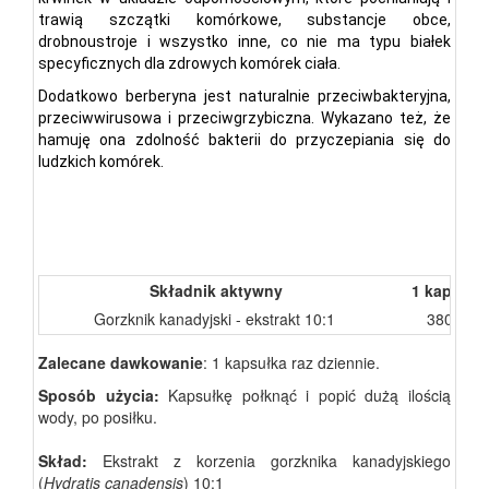
trawią szczątki komórkowe, substancje obce,
drobnoustroje i wszystko inne, co nie ma typu białek
specyficznych dla zdrowych komórek ciała.
Dodatkowo berberyna jest naturalnie przeciwbakteryjna,
przeciwwirusowa i przeciwgrzybiczna. Wykazano też, że
hamuję ona zdolność bakterii do przyczepiania się do
ludzkich komórek.
Składnik aktywny
1 kapsułk
Gorzknik kanadyjski - ekstrakt 10:1
380 mg
Zalecane dawkowanie
: 1 kapsułka raz dziennie.
Sposób użycia:
Kapsułkę połknąć i popić dużą ilością
wody, po posiłku.
Skład:
Ekstrakt z korzenia gorzknika kanadyjskiego
(
Hydratis canadensis
) 10:1