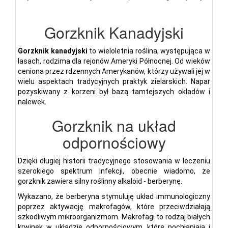
Gorzknik Kanadyjski
Gorzknik kanadyjski
to wieloletnia roślina, występująca w
lasach, rodzima dla rejonów Ameryki Północnej. Od wieków
ceniona przez rdzennych Amerykanów, którzy używali jej w
wielu aspektach tradycyjnych praktyk zielarskich. Napar
pozyskiwany z korzeni był bazą tamtejszych okładów i
nalewek.
Gorzknik na układ
odpornościowy
Dzięki długiej historii tradycyjnego stosowania w leczeniu
szerokiego spektrum infekcji, obecnie wiadomo, że
gorzknik zawiera silny roślinny alkaloid - berberynę.
Wykazano, że berberyna stymuluję układ immunologiczny
poprzez aktywację makrofagów, które przeciwdziałają
szkodliwym mikroorganizmom. Makrofagi to rodzaj białych
krwinek w układzie odpornościowym, które pochłaniają i