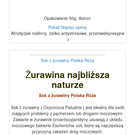
Opakowanie 50g, Astron
Pokaż
Napisz opinię
Afrodyzjak roślinny, ziółko antystresowe, przeciwdepresyjne
:)
Sok z żurawiny Polska Róża
Ż
urawina najbliższa
naturze
Sok z żurawiny Polska Róża
Sok ż żurawiny ( Oxycoccus Palustris ) jest idealny dla osób
mających problemy z pęcherzem lub drogami moczowymi.
Zawarte w żurawinie proantocyjanidyny usuwają z układu
moczowego bakterie Escherichia coli, które są najczęstszą
przyczyną zakażeń dróg moczowych.