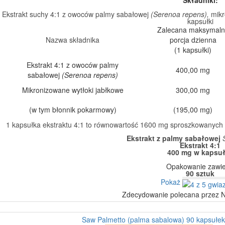
Składniki:
Ekstrakt suchy 4:1 z owoców palmy sabałowej
(Serenoa repens),
mikr
kapsułki
Zalecana maksymal
Nazwa składnika
porcja dzienna
(1 kapsułki)
Ekstrakt 4:1 z owoców palmy
400,00 mg
sabałowej
(Serenoa repens)
Mikronizowane wytłoki jabłkowe
300,00 mg
(w tym błonnik pokarmowy)
(195,00 mg)
1 kapsułka ekstraktu 4:1 to równowartość 1600 mg sproszkowanyc
Ekstrakt z palmy sabałowej
Ekstrakt 4:1
400 mg w kapsu
Opakowanie zawie
90 sztuk
Pokaż
Zdecydowanie polecana przez N
Saw Palmetto (palma sabalowa) 90 kapsułek A