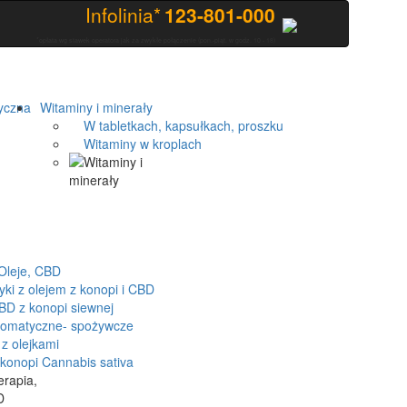
Infolinia*
123-801-000
*opłata wg stawek operatora jak za zwykłe połączenie (pon.-piąt. w godz. 10 - 18)
yczna
Witaminy i minerały
W tabletkach, kapsułkach, proszku
Witaminy w kroplach
Oleje, CBD
 z olejem z konopi i CBD
D z konopi siewnej
romatyczne- spożywcze
z olejkami
onopi Cannabis sativa