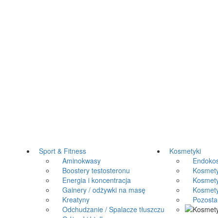
Sport & Fitness
Kosmetyki
Aminokwasy
Endokos
Boostery testosteronu
Kosmetyki
Energia i koncentracja
Kosmetyk
Gainery / odżywki na masę
Kosmetyki
Kreatyny
Pozosta
Odchudzanie / Spalacze tłuszczu