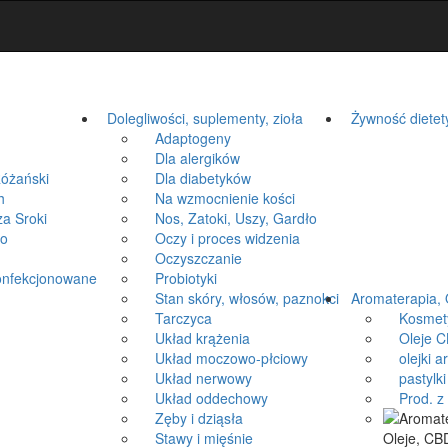
Dolegliwości, suplementy, zioła
Żywność dietet
Adaptogeny
Dla alergików
óżański
Dla diabetyków
h
Na wzmocnienie kości
a Sroki
Nos, Zatoki, Uszy, Gardło
ko
Oczy i proces widzenia
Oczyszczanie
onfekcjonowane
Probiotyki
Stan skóry, włosów, paznokci
Aromaterapia, 
Tarczyca
Kosmetyki
Układ krążenia
Oleje CB
Układ moczowo-płciowy
olejki a
Układ nerwowy
pastylki 
Układ oddechowy
Prod. z k
Zęby i dziąsła
Stawy i mięśnie