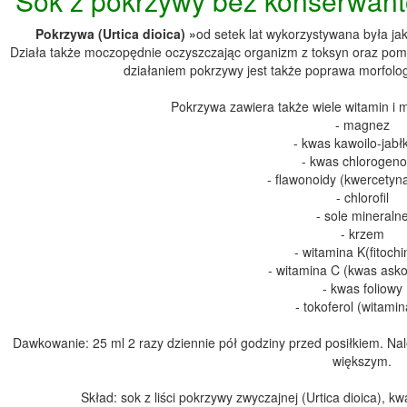
Sok z pokrzywy bez konserwan
Pokrzywa (Urtica dioica) »
od setek lat wykorzystywana była ja
Działa także moczopędnie oczyszczając organizm z toksyn oraz p
działaniem pokrzywy jest także poprawa morfologi
Pokrzywa zawiera także wiele witamin i m
- magnez
- kwas kawoilo-jab
- kwas chlorogen
- flawonoidy (kwercetyna
- chlorofil
- sole mineraln
- krzem
- witamina K(fitoch
- witamina C (kwas ask
- kwas foliowy
- tokoferol (witamin
Dawkowanie: 25 ml 2 razy dziennie pół godziny przed posiłkiem. Nal
większym.
Skład: sok z liści pokrzywy zwyczajnej (Urtica dioica), k