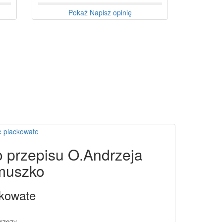
Pokaż
Napisz opinię
e plackowate
o przepisu O.Andrzeja
muszko
ckowate
brzozy