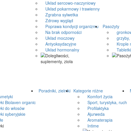
Układ sercowo-naczyniowy
Układ pokarmowy i trawienny
Zgrabna sylwetka
Zdrowy wygląd
Poprawa kondycji organizmu
Pasożyty
Na brak odporności
gronkow
Układ moczowy
grzyby, 
Antyoksydacyjne
Krople n
Układ hormonalny
Tabletki 
Poradniki, zielniki
Kategorie różne
N
metyki
Komfort życia
 Biolaven organic
Sport, turystyka, ruch
i do włosów
Profilaktyka
 syberyjskie
Ajurweda
łe
Aromaterapia
Intime