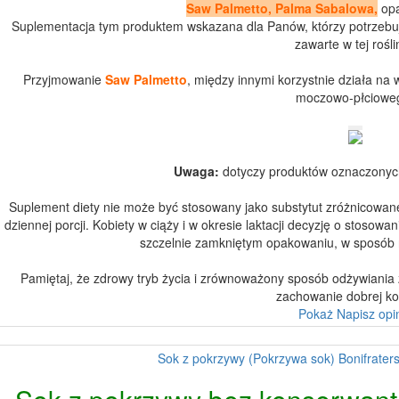
Saw Palmetto, Palma Sabalowa,
opa
Suplementacja tym produktem wskazana dla Panów, którzy potrzebuj
zawarte w tej rośli
Przyjmowanie
Saw Palmetto
, między innymi korzystnie działa na
moczowo-płciowe
Uwaga:
dotyczy produktów oznaczonych
Suplement diety nie może być stosowany jako substytut zróżnicowanej
dziennej porcji. Kobiety w ciąży i w okresie laktacji decyzję o stos
szczelnie zamkniętym opakowaniu, w sposób n
Pamiętaj, że zdrowy tryb życia i zrównoważony sposób odżywiania
zachowanie dobrej ko
Pokaż
Napisz opi
Sok z pokrzywy (Pokrzywa sok) Bonifraters