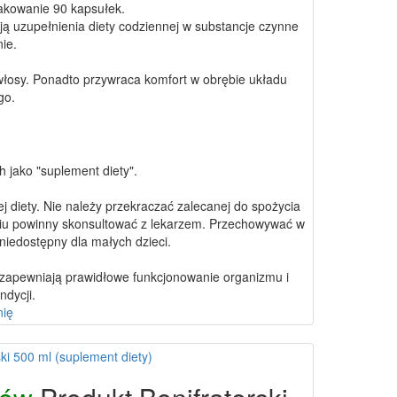
kowanie 90 kapsułek.
ą uzupełnienia diety codziennej w substancje czynne
nie.
 włosy. Ponadto przywraca komfort w obrębie układu
go.
 jako "suplement diety".
 diety. Nie należy przekraczać zalecanej do spożycia
owaniu powinny skonsultować z lekarzem. Przechowywać w
iedostępny dla małych dzieci.
 zapewniają prawidłowe funkcjonowanie organizmu i
ndycji.
nię
ki 500 ml (suplement diety)