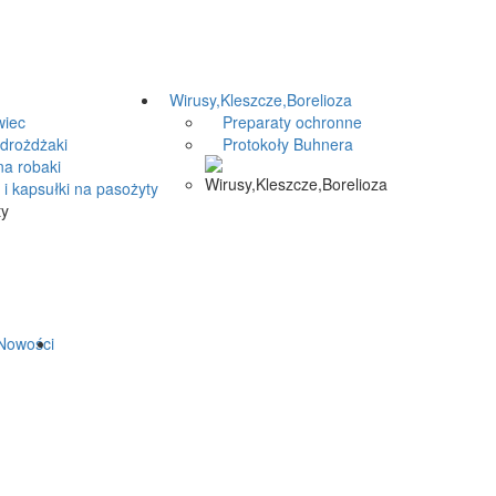
Wirusy,Kleszcze,Borelioza
iec
Preparaty ochronne
drożdżaki
Protokoły Buhnera
a robaki
i kapsułki na pasożyty
owości