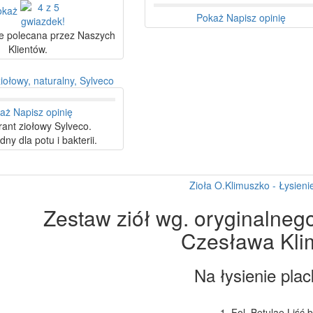
okaż
Pokaż
Napisz opinię
e polecana przez Naszych
Klientów.
iołowy, naturalny, Sylveco
aż
Napisz opinię
ant ziołowy Sylveco.
ny dla potu i bakterii.
Zioła O.Klimuszko - Łysieni
Zestaw ziół wg. oryginalneg
Czesława Kli
Na łysienie pla
1. Fol. Betulae Liść 