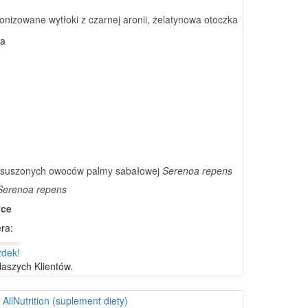
onizowane wytłoki z czarnej aronii, żelatynowa otoczka
na
h suszonych owoców palmy sabałowej
Serenoa repens
Serenoa repens
łce
ra:
aszych Klientów.
llNutrition (suplement diety)