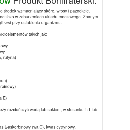
tów
Produkt Bonifraterski.
ko środek wzmacniający skórę, włosy i paznokcie.
omocniczo w zaburzeniach układu moczowego. Znanym
i krwi przy osłabieniu organizmu.
ikroelementów takich jak:
łkowy
owy
, rutyna)
e
inon)
orbinowy)
a E)
eży rozcieńczyć wodą lub sokiem, w stosunku 1:1 lub
was L-askorbinowy (wit.C), kwas cytrynowy.