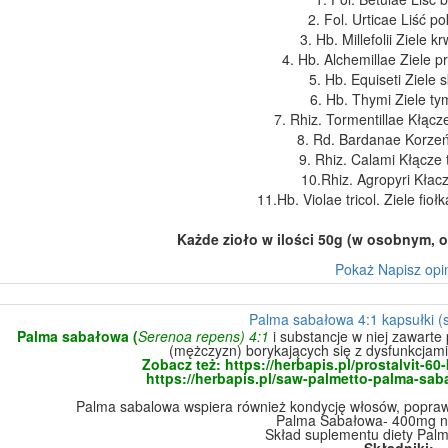
2. Fol. Urticae Liść p
3. Hb. Millefolii Ziele 
4. Hb. Alchemillae Ziele p
5. Hb. Equiseti Ziele 
6. Hb. Thymi Ziele ty
7. Rhiz. Tormentillae Kłącz
8. Rd. Bardanae Korzeń
9. Rhiz. Calami Kłącze 
10.Rhiz. Agropyri Kłac
11.Hb. Violae tricol. Ziele fio
Każde zioło w ilości 50g (w osobnym, 
Pokaż
Napisz opi
Palma sabałowa 4:1 kapsułki (
Palma sabałowa
(
Serenoa repens)
4:1
i substancje w niej zawarte
(mężczyzn) borykających się z dysfunkcjam
Zobacz też:
https://herbapis.pl/prostalvit-6
https://herbapis.pl/saw-palmetto-palma-saba
Palma sabalowa wspiera również kondycję włosów, poprawi
Palma Sabałowa- 400mg n
Skład suplementu diety Pal