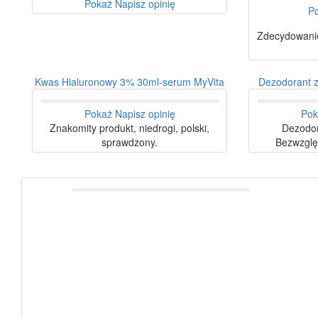
Pokaż
Napisz opinię
P
Zdecydowani
Kwas Hialuronowy 3% 30ml-serum MyVita
Dezodorant z
Pokaż
Napisz opinię
Pok
Znakomity produkt, niedrogi, polski,
Dezodor
sprawdzony.
Bezwzględ