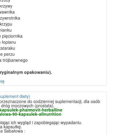
okrzywy
krwawnika
rzywrotnika
skrzypu
mianku
e pięciornika
 łopianu
tataraku
ze perzu
łka trójbarwnego
oryginalnym opakowaniu).
nię
suplement diety)
 przeznaczone do codziennej suplementacji, dla osób
i dróg moczowych (prostata).
0-kapsulek-pharmovit-herballine
lowa-90-kapsulek-allnutrition
ając ich wygląd i zapobiegając wypadaniu.
a kapsułkę.
ma Sabałowa :