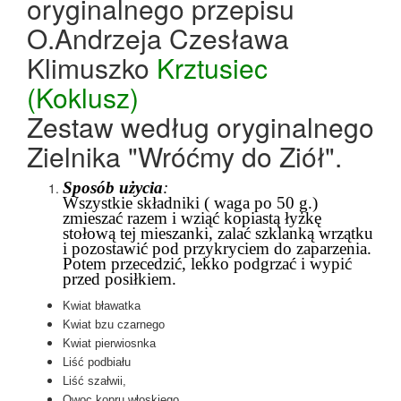
oryginalnego przepisu
O.Andrzeja Czesława
Klimuszko
Krztusiec
(Koklusz)
Zestaw według oryginalnego
Zielnika "Wróćmy do Ziół".
Sposób użycia
:
Wszystkie składniki ( waga po 50 g.)
zmieszać razem i wziąć kopiastą łyżkę
stołową tej mieszanki, zalać szklanką wrzątku
i pozostawić pod przykryciem do zaparzenia.
Potem przecedzić, lekko podgrzać i wypić
przed posiłkiem.
Kwiat bławatka
Kwiat bzu czarnego
Kwiat pierwiosnka
Liść podbiału
Liść szałwii,
Owoc kopru włoskiego