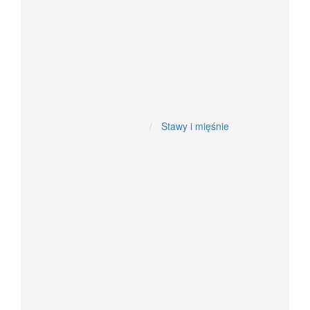
Układ moczowy
Antyoksydacyjne
Układ hormonalny
Żywność dietetyczna
Stawy i mięśnie
Witaminy i minerały
W tabletkach, kapsułkach, proszku
Witaminy w kroplach
Aromaterapia, Oleje, CBD
Kosmetyki z olejem z konopi i CBD
Oleje CBD z konopi siewnej
olejki aromatyczne- spożywcze