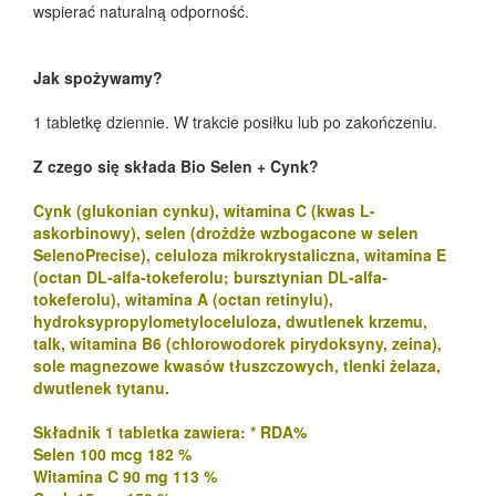
wspierać naturalną odporność.
Jak spożywamy?
1 tabletkę dziennie. W trakcie posiłku lub po zakończeniu.
Z czego się składa Bio Selen + Cynk?
Cynk (glukonian cynku), witamina C (kwas L-
askorbinowy), selen (drożdże wzbogacone w selen
SelenoPrecise), celuloza mikrokrystaliczna, witamina E
(octan DL-alfa-tokeferolu; bursztynian DL-alfa-
tokeferolu), witamina A (octan retinylu),
hydroksypropylometyloceluloza, dwutlenek krzemu,
talk, witamina B6 (chlorowodorek pirydoksyny, zeina),
sole magnezowe kwasów tłuszczowych, tlenki żelaza,
dwutlenek tytanu.
Składnik 1 tabletka zawiera: * RDA%
Selen 100 mcg 182 %
Witamina C 90 mg 113 %