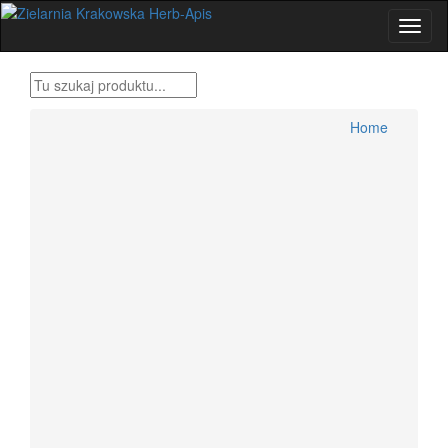
Home
Produkty Bonifraterskie
Home
Zioła , metody tradycyjne
Herbatki ziołowe
Przyprawy świata
Zestawy ziół Dr H.Różański
Zioła dla wygodnych
Zioła Ojca Grzegorza Sroki
Zioła Ojca Klimuszko
Produkty pszczele
Zioła jednorodne konfekcjonowane
Dolegliwości, suplementy, zioła