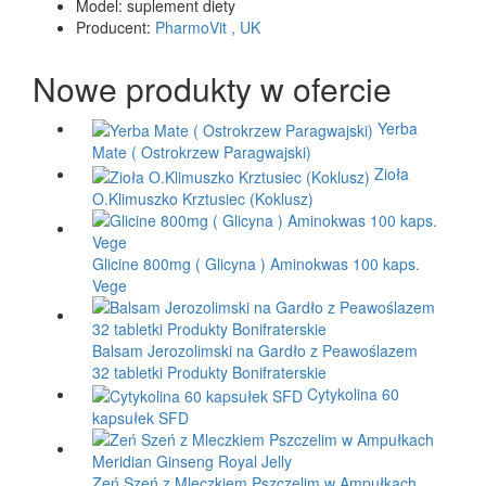
Model:
suplement diety
Producent:
PharmoVit , UK
Nowe produkty w ofercie
Yerba
Mate ( Ostrokrzew Paragwajski)
Zioła
O.Klimuszko Krztusiec (Koklusz)
Glicine 800mg ( Glicyna ) Aminokwas 100 kaps.
Vege
Balsam Jerozolimski na Gardło z Peawoślazem
32 tabletki Produkty Bonifraterskie
Cytykolina 60
kapsułek SFD
Zeń Szeń z Mleczkiem Pszczelim w Ampułkach