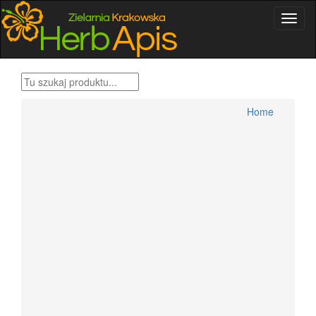
Home
Produkty Bonifraterskie
Home
Zioła , metody tradycyjne
Herbatki ziołowe
Przyprawy świata
Zestawy ziół Dr H.Różański
Zioła dla wygodnych
Zioła Ojca Grzegorza Sroki
Zioła Ojca Klimuszko
Produkty pszczele
Zioła jednorodne konfekcjonowane