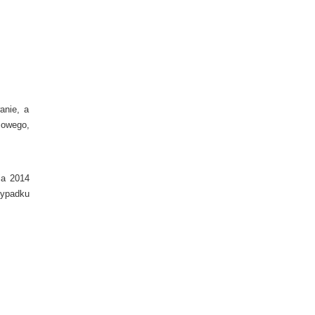
anie, a
cowego,
ja 2014
zypadku