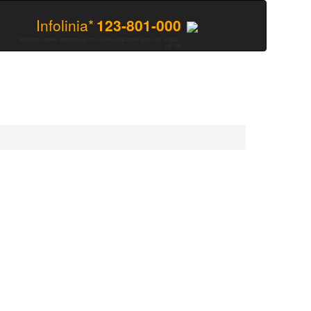
Infolinia*
123-801-000
*opłata wg stawek operatora jak za zwykłe połączenie (pon.-piąt. w godz.
10 - 18)