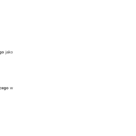
.
ego
jako
cego
w