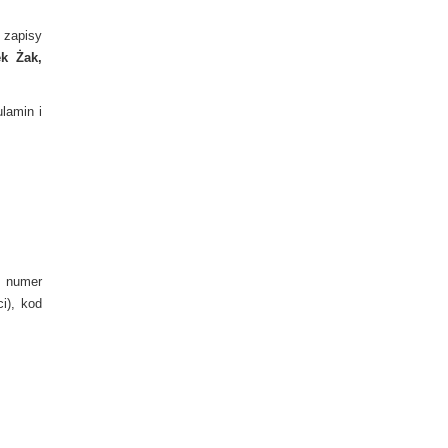
 zapisy
k Żak,
lamin i
, numer
i), kod