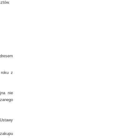
sztów.
dresem
 roku z
jna nie
zanego
 Ustawy
akupu