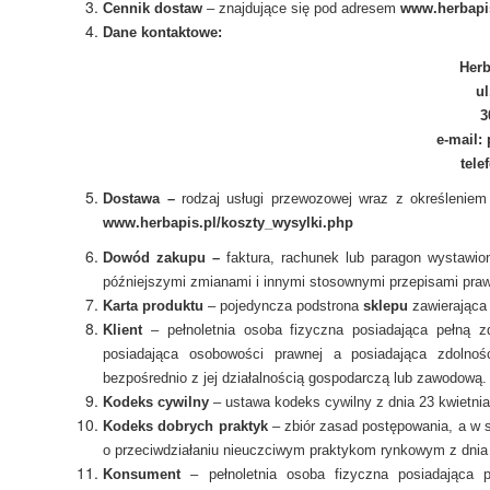
Cennik dostaw
– znajdujące się pod adresem
www.herbapis
Dane kontaktowe:
Herb
ul
3
e-mail:
tele
Dostawa –
rodzaj usługi przewozowej wraz z określenie
www.herbapis.pl/
koszty_wysylki.php
Dowód zakupu –
faktura, rachunek lub paragon wystawio
późniejszymi zmianami i innymi stosownymi przepisami pra
Karta produktu
– pojedyncza podstrona
sklepu
zawierająca
Klient
– p
ełnoletnia osoba fizyczna posiadająca pełną 
posiadająca osobowości prawnej a posiadająca zdoln
bezpośrednio z jej działalnością gospodarczą lub zawodową.
Kodeks cywilny
– ustawa kodeks cywilny z dnia 23 kwietni
Kodeks dobrych praktyk
– zbiór zasad postępowania,
a w 
o przeciwdziałaniu nieuczciwym praktykom rynkowym
z dnia
Konsument
– pełnoletnia osoba fizyczna posiadająca