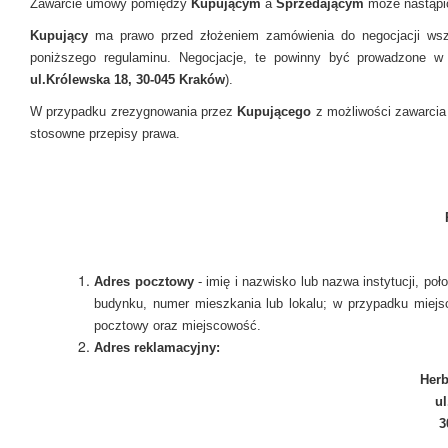
Zawarcie umowy pomiędzy
Kupującym
a
Sprzedającym
może nastąpi
Kupujący
ma prawo przed złożeniem zamówienia do negocjacji w
poniższego regulaminu. Negocjacje, te powinny być prowadzone w
ul.Królewska 18, 30-045 Kraków
).
W przypadku zrezygnowania przez
Kupującego
z możliwości zawarcia
stosowne przepisy prawa.
Adres pocztowy
- i
mię i nazwisko lub nazwa instytucji, po
budynku, numer mieszkania lub lokalu; w przypadku miejsc
pocztowy oraz miejscowość.
Adres reklamacyjny:
Herb
ul
3