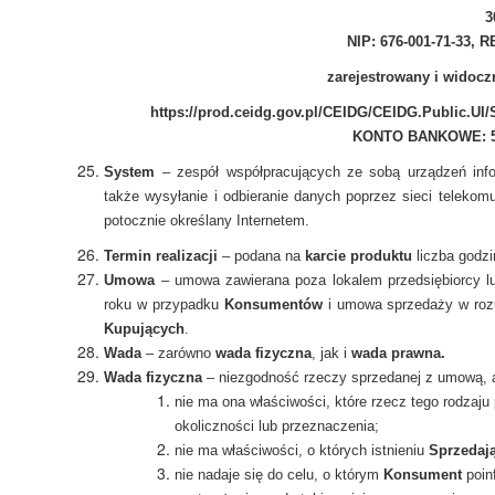
3
NIP: 676-001-71-33, 
zarejestrowany i widoc
https://prod.ceidg.gov.pl/CEIDG/CEIDG.Public.UI
KONTO BANKOWE: 58 
System
– zespół współpracujących ze sobą urządzeń info
także wysyłanie i odbieranie danych poprzez sieci teleko
potocznie określany Internetem.
Termin realizacji
– podana na
karcie produktu
liczba godzi
Umowa
– umowa zawierana poza lokalem przedsiębiorcy 
roku w przypadku
Konsumentów
i umowa sprzedaży w rozu
Kupujących
.
Wada
– zarówno
wada fizyczna
, jak i
wada prawna.
Wada fizyczna
– niezgodność rzeczy sprzedanej z umową, a 
nie ma ona właściwości, które rzecz tego rodzaj
okoliczności lub przeznaczenia;
nie ma właściwości, o których istnieniu
Sprzedaj
nie nadaje się do celu, o którym
Konsument
poin