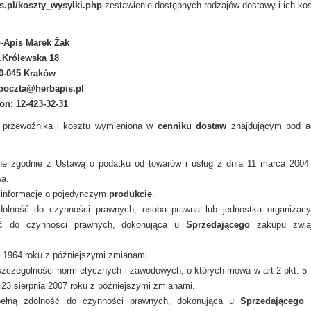
.pl/
koszty_wysylki.php
zestawienie dostępnych rodzajów dostawy i ich ko
-Apis Marek Żak
.Królewska 18
0-045 Kraków
 poczta@herbapis.pl
fon: 12-423-32-31
m przewoźnika i kosztu wymieniona w
cenniku dostaw
znajdującym pod a
ne zgodnie z Ustawą o podatku od towarów i usług z dnia 11 marca 2004
wa.
 informacje o pojedynczym
produkcie
.
zdolność do czynności prawnych
, osoba prawna lub jednostka organizacy
ość do czynności prawnych,
dokonująca u
Sprzedającego
zakupu zwią
a 1964 roku z późniejszymi zmianami.
szczególności norm etycznych i zawodowych
, o których mowa w art 2 pkt. 5
 23 sierpnia 2007 roku z późniejszymi zmianami.
 pełną zdolność do czynności prawnych, dokonująca u
Sprzedającego
z