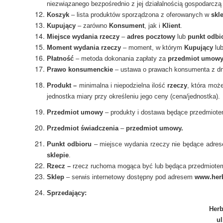
niezwiązanego bezpośrednio z jej działalnością gospodarcz
Koszyk
– lista produktów sporządzona z oferowanych w
skl
Kupujący
– zarówno
Konsument
, jak i
Klient
.
Miejsce wydania rzeczy
–
adres pocztowy
lub
punkt odbi
Moment wydania rzeczy
– moment, w którym
Kupujący
lub
Płatność
– metoda dokonania zapłaty za
przedmiot umow
Prawo konsumenckie
– ustawa o prawach konsumenta z dn
Produkt –
minimalna i niepodzielna ilość
rzeczy
, która moż
jednostka miary przy określeniu jego ceny (cena/jednostka).
Przedmiot umowy
– produkty i dostawa będące przedmiot
Przedmiot świadczenia
–
przedmiot umowy.
Punkt odbioru
– miejsce wydania rzeczy nie będące adre
sklepie
.
Rzecz –
rzecz ruchoma mogąca być lub będąca przedmiot
Sklep
– serwis internetowy dostępny pod adresem
www.herb
Sprzedający:
Herb
ul