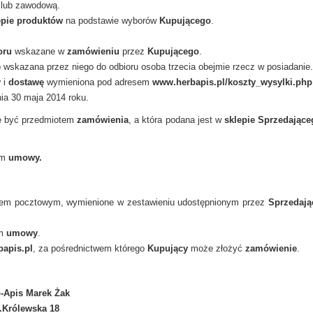
ą lub zawodową.
epie
produktów
na podstawie wyborów
Kupującego
.
oru
wskazane w
zamówieniu
przez
Kupującego
.
 wskazana przez niego do odbioru osoba trzecia obejmie rzecz w posiadanie
y
i
dostawę
wymieniona pod adresem
www.herbapis.pl/
koszty_wysylki.php
ia 30 maja 2014 roku.
e być przedmiotem
zamówienia
, a która podana jest w
sklepie Sprzedając
em
umowy.
sem pocztowym, wymienione w zestawieniu udostępnionym przez
Sprzedają
em
umowy
.
apis.pl
, za pośrednictwem którego
Kupujący
może złożyć
zamówienie
.
-Apis Marek Żak
.Królewska 18