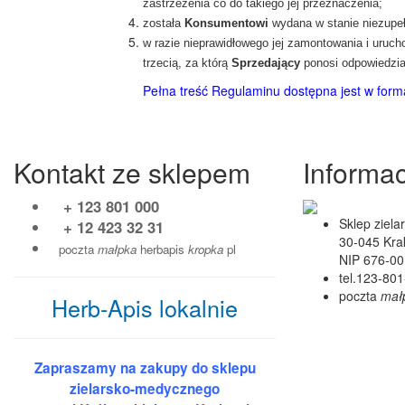
zastrzeżenia co do takiego jej przeznaczenia;
została
Konsumentowi
wydana w stanie niezupe
w razie nieprawidłowego jej zamontowania i uruch
trzecią, za którą
Sprzedający
ponosi odpowiedzial
Pełna treść Regulaminu dostępna jest w form
Kontakt ze sklepem
Informac
+ 123 801 000
Sklep ziel
+ 12 423 32 31
30-045 Kra
poczta
małpka
herbapis
kropka
pl
NIP 676-00
tel.123-801
poczta
mał
Herb-Apis lokalnie
Zapraszamy na zakupy do sklepu
zielarsko-medycznego