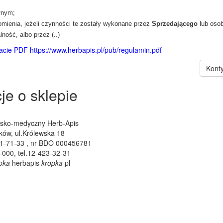
łnym;
omienia, jeżeli czynności te zostały wykonane przez
Sprzedającego
lub oso
ność, albo przez (..)
acie PDF https://www.herbapis.pl/pub/regulamin.pdf
Kont
je o sklepie
arsko-medyczny Herb-Apis
ków, ul.Królewska 18
1-71-33 , nr BDO 000456781
-000, tel.12-423-32-31
pka
herbapis
kropka
pl