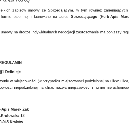
ć na dwa sposoby.
szelkich zapisów umowy ze
Sprzedającym
, w tym również zmieniających
 formie pisemnej i kierowane na adres
Sprzedającego
(
Herb-Apis Mare
 umowy na drodze indywidualnych negocjacji zastosowanie ma poniższy regu
REGULAMIN
§
1
Definicje
łożenie w miejscowości (w przypadku miejscowości podzielonej na ulice: ulica
owości niepodzielonej na ulice: nazwa miejscowości i numer nieruchomośc
-Apis Marek Żak
.Królewska 18
0-045 Kraków