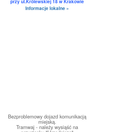
przy ul.Królewskiej 18 w Krakowie
Informacje lokalne »
Bezproblemowy dojazd komunikacją
miejską.
Tramwaj - należy wysiąść na