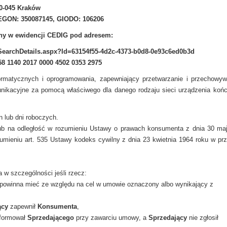
0-045 Kraków
REGON: 350087145, GIODO: 106206
zny w ewidencji CEDIG pod adresem:
/SearchDetails.aspx?Id=63154f55-4d2c-4373-b0d8-0e93c6ed0b3d
1140 2017 0000 4502 0353 2975
rmatycznych i oprogramowania, zapewniający przetwarzanie i przechowyw
munikacyjne za pomocą właściwego dla danego rodzaju sieci urządzenia koń
n lub dni roboczych.
lub na odległość w rozumieniu Ustawy o prawach konsumenta z dnia 30 ma
mieniu art. 535 Ustawy kodeks cywilny z dnia 23 kwietnia 1964 roku w pr
w szczególności jeśli rzecz:
u powinna mieć ze względu na cel w umowie oznaczony albo wynikający z
ący
zapewnił
Konsumenta
,
formował
Sprzedającego
przy zawarciu umowy, a
Sprzedający
nie zgłosił