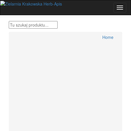
Home
Produkty Bonifraterskie
Home
Zioła , metody tradycyjne
Herbatki ziołowe
Przyprawy świata
Zestawy ziół Dr H.Różański
Zioła dla wygodnych
Zioła Ojca Grzegorza Sroki
Zioła Ojca Klimuszko
Produkty pszczele
Zioła jednorodne konfekcjonowane
Dolegliwości, suplementy, zioła