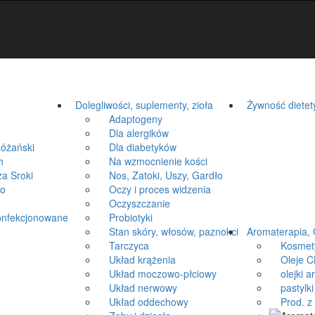
Dolegliwości, suplementy, zioła
Żywność dietet
Adaptogeny
Dla alergików
óżański
Dla diabetyków
h
Na wzmocnienie kości
a Sroki
Nos, Zatoki, Uszy, Gardło
ko
Oczy i proces widzenia
Oczyszczanie
onfekcjonowane
Probiotyki
Stan skóry, włosów, paznokci
Aromaterapia, 
Tarczyca
Kosmetyki
Układ krążenia
Oleje CB
Układ moczowo-płciowy
olejki a
Układ nerwowy
pastylki 
Układ oddechowy
Prod. z k