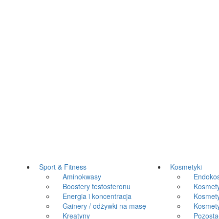
Sport & Fitness
Kosmetyki
Aminokwasy
Endokos
Boostery testosteronu
Kosmetyki
Energia i koncentracja
Kosmetyk
Gainery / odżywki na masę
Kosmetyki
Kreatyny
Pozosta