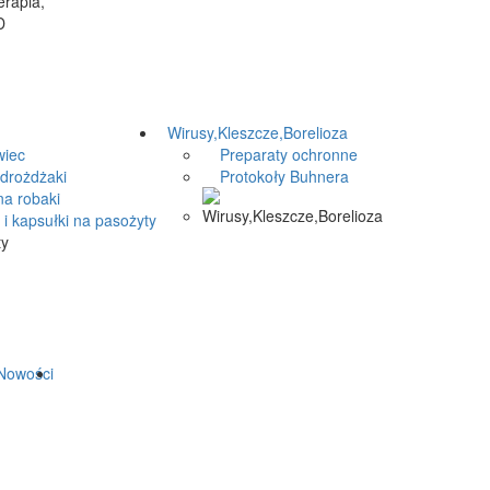
Wirusy,Kleszcze,Borelioza
iec
Preparaty ochronne
drożdżaki
Protokoły Buhnera
a robaki
i kapsułki na pasożyty
owości