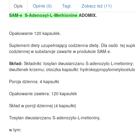
Opis
Opinie (0)
Tagi:
Zobacz też (11)
SAM-e S-Adenosyl-L-Methionine
ADOMIX.
Opakowanie 120 kapsułek.
Suplement diety uzupełniający codzienna dietę. Dla osób tej sup
codziennej w substancje zawarte w produkcie SAM-e.
Skład:
Składniki: tosylan dwusiarczanu S-adenozylo-L-metioniny; 
dwutlenek krzemu; otoczka kapsułki: hydroksypropylometylocelul
Porcja dzienna: 4 kapsułki
Opakowanie zawiera: 120 kapsułek
Skład w porcji dziennej (4 kapsułki)
Tosylan dwusiarczanu S-adenozylo-L-metioniny,
w tym: