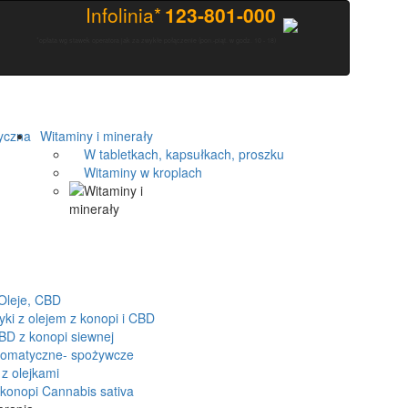
Infolinia*
123-801-000
*opłata wg stawek operatora jak za zwykłe połączenie (pon.-piąt. w godz. 10 - 18)
yczna
Witaminy i minerały
W tabletkach, kapsułkach, proszku
Witaminy w kroplach
Oleje, CBD
 z olejem z konopi i CBD
D z konopi siewnej
romatyczne- spożywcze
z olejkami
onopi Cannabis sativa