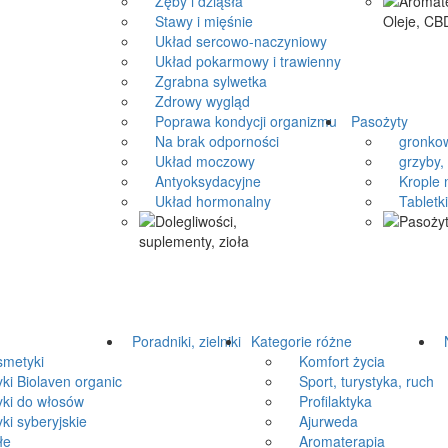
Zęby i dziąsła
Stawy i mięśnie
Układ sercowo-naczyniowy
Układ pokarmowy i trawienny
Zgrabna sylwetka
Zdrowy wygląd
Poprawa kondycji organizmu
Pasożyty
Na brak odporności
gronkow
Układ moczowy
grzyby, 
Antyoksydacyjne
Krople n
Układ hormonalny
Tabletki 
Poradniki, zielniki
Kategorie różne
N
metyki
Komfort życia
 Biolaven organic
Sport, turystyka, ruch
i do włosów
Profilaktyka
 syberyjskie
Ajurweda
łe
Aromaterapia