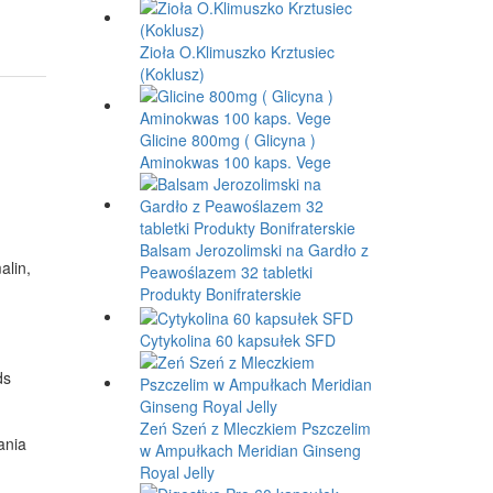
Zioła O.Klimuszko Krztusiec
(Koklusz)
Glicine 800mg ( Glicyna )
Aminokwas 100 kaps. Vege
Balsam Jerozolimski na Gardło z
alin,
Peawoślazem 32 tabletki
Produkty Bonifraterskie
Cytykolina 60 kapsułek SFD
ds
Zeń Szeń z Mleczkiem Pszczelim
ania
w Ampułkach Meridian Ginseng
Royal Jelly