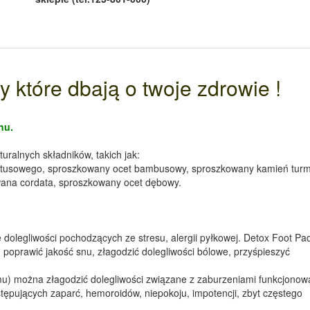
y które dbają o twoje zdrowie !
nu.
ralnych składników, takich jak:
ptusowego, sproszkowany ocet bambusowy, sproszkowany kamień turm
wana cordata, sproszkowany ocet dębowy.
dolegliwości pochodzących ze stresu, alergii pyłkowej. Detox Foot Pa
 poprawić jakość snu, złagodzić dolegliwości bólowe, przyśpieszyć
mu) można złagodzić dolegliwości związane z zaburzeniami funkcjonow
stępujących zaparć, hemoroidów, niepokoju, impotencji, zbyt częstego