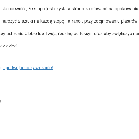
 się upewnić , że stopa jest czysta a strona za słowami na opakowaniu
 nałożyć 2 sztuki na każdą stopę , a rano , przy zdejmowaniu plastrów
 aby uchronić Ciebie lub Twoją rodzinę od toksyn oraz aby zwiększyć na
ez dzieci.
ki
- podwójne oczyszczanie!
!