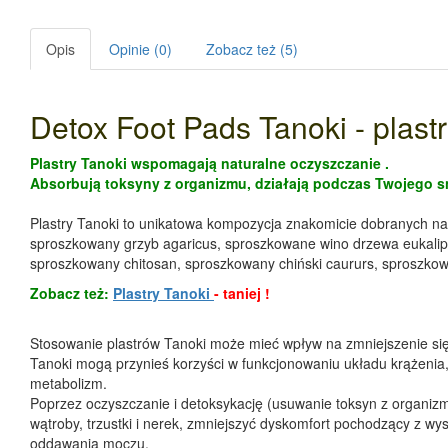
Opis
Opinie (0)
Zobacz też (5)
Detox Foot Pads Tanoki - plastr
Plastry Tanoki wspomagają naturalne oczyszczanie .
Absorbują toksyny z organizmu, działają podczas Twojego s
Plastry Tanoki to unikatowa kompozycja znakomicie dobranych natu
sproszkowany grzyb agaricus, sproszkowane wino drzewa eukali
sproszkowany chitosan, sproszkowany chiński caururs, sproszko
Zobacz też:
Plastry Tanoki
- taniej !
Stosowanie plastrów Tanoki może mieć wpływ na zmniejszenie się 
Tanoki mogą przynieś korzyści w funkcjonowaniu układu krążenia,
metabolizm.
Poprzez oczyszczanie i detoksykację (usuwanie toksyn z organiz
wątroby, trzustki i nerek, zmniejszyć dyskomfort pochodzący z wy
oddawania moczu.