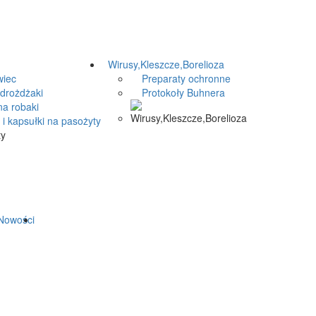
Wirusy,Kleszcze,Borelioza
iec
Preparaty ochronne
drożdżaki
Protokoły Buhnera
a robaki
i kapsułki na pasożyty
owości