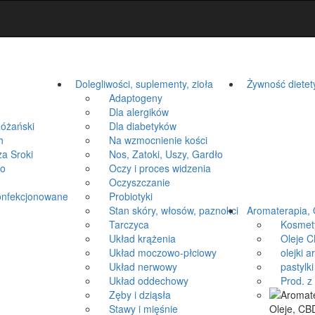
Dolegliwości, suplementy, zioła
Żywność dietet
Adaptogeny
Dla alergików
óżański
Dla diabetyków
h
Na wzmocnienie kości
a Sroki
Nos, Zatoki, Uszy, Gardło
ko
Oczy i proces widzenia
Oczyszczanie
onfekcjonowane
Probiotyki
Stan skóry, włosów, paznokci
Aromaterapia, 
Tarczyca
Kosmetyki
Układ krążenia
Oleje CB
Układ moczowo-płciowy
olejki a
Układ nerwowy
pastylki 
Układ oddechowy
Prod. z k
Zęby i dziąsła
Stawy i mięśnie