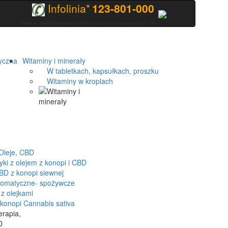
Infolinia*
123-801-000
*opłata wg stawek operatora jak za zwykłe połączenie (pon.-piąt. w godz. 10 - 18)
yczna
Witaminy i minerały
W tabletkach, kapsułkach, proszku
Witaminy w kroplach
Oleje, CBD
 z olejem z konopi i CBD
D z konopi siewnej
romatyczne- spożywcze
z olejkami
onopi Cannabis sativa