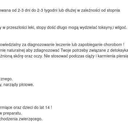
ana od 2-3 dni do 2-3 tygodni lub dłużej w zależności od stopnia
 w przeszłości leki, stopy dość długo mogą wydzielać toksyny,i wilgoć.
powiedzialny za diagnozowanie leczenie lub zapobieganie chorobom !
ycynie naturalnej aby zdiagnozować Twoje potrzeby związane z detoksyk
nioną skórę oraz oczy. Nie stosować podczas ciąży i karmienia piersią
rznego.
, narządy płciowe.
miące oraz dzieci do lat 14 !
w preparatu.
ochodzenia zwierzęcego.