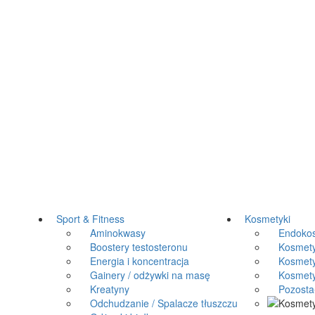
Sport & Fitness
Kosmetyki
Aminokwasy
Endokos
Boostery testosteronu
Kosmetyki
Energia i koncentracja
Kosmetyk
Gainery / odżywki na masę
Kosmetyki
Kreatyny
Pozosta
Odchudzanie / Spalacze tłuszczu