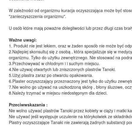
W zależności od organizmu kuracja oczyszczająca może być stosow
"zanieczyszczenia organizmu".
U osób które mają poważne dolegliwości lub przez długi czas brały
Ważne uwagi:
1. Produkt nie jest lekiem, oraz w żaden sposób nie może być od
2.Najlepiej skonsultuj się z osobą , która specjalizuje się w med
organizmu. Tylko do użytku zewnętrznego. Nie stosować na podraż
3.Przechowywać w chłodnym i i suchym miejscu.
4.Nie używaj otwartych lub zniszczonych plastrów Tanoki.
5.Użyj plastra zaraz po otwarciu opakowania.
6.Plaster oczyszczający przeznaczony jest tylko do użytku zewnęt
7.Nie wolno go używać na uszkodzoną skórę , błony śluzowe, oczy
8.Należy trzymać w miejscu niedostępnym dla dzieci.
Przeciwwskazania :
Nie wolno używać plastrów Tanoki przez kobiety w ciąży i matki kar
Nie używać jeśli występuje uczulenie na którykolwiek ze składnikó
Plastry oczyszczające Tanaki nie zawierają żadnych substancji p