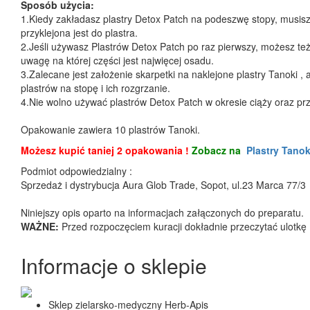
Sposób użycia:
1.Kiedy zakładasz plastry Detox Patch na podeszwę stopy, musisz
przyklejona jest do plastra.
2.Jeśli używasz Plastrów Detox Patch po raz pierwszy, możesz też
uwagę na której części jest najwięcej osadu.
3.Zalecane jest założenie skarpetki na naklejone plastry Tanoki ,
plastrów na stopę i ich rozgrzanie.
4.Nie wolno używać plastrów Detox Patch w okresie ciąży oraz prz
Opakowanie zawiera 10 plastrów Tanoki.
Możesz kupić taniej 2 opakowania !
Zobacz na
Plastry Tano
Podmiot odpowiedzialny :
Sprzedaż i dystrybucja Aura Glob Trade, Sopot, ul.23 Marca 77/3
Niniejszy opis oparto na informacjach załączonych do preparatu.
WAŻNE:
Przed rozpoczęciem kuracji dokładnie przeczytać ulotkę 
Informacje o sklepie
Sklep zielarsko-medyczny Herb-Apis