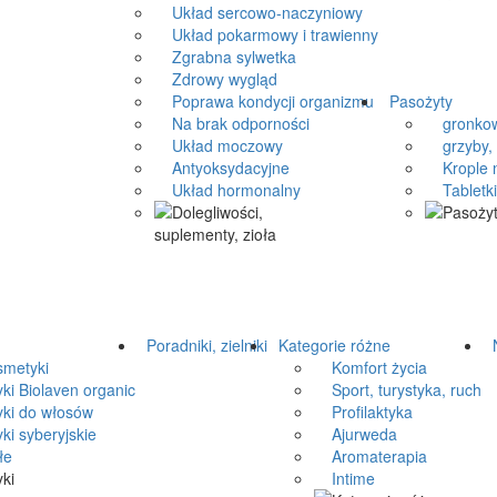
Układ sercowo-naczyniowy
Układ pokarmowy i trawienny
Zgrabna sylwetka
Zdrowy wygląd
Poprawa kondycji organizmu
Pasożyty
Na brak odporności
gronkow
Układ moczowy
grzyby, 
Antyoksydacyjne
Krople n
Układ hormonalny
Tabletki 
Poradniki, zielniki
Kategorie różne
N
metyki
Komfort życia
 Biolaven organic
Sport, turystyka, ruch
i do włosów
Profilaktyka
 syberyjskie
Ajurweda
łe
Aromaterapia
Intime