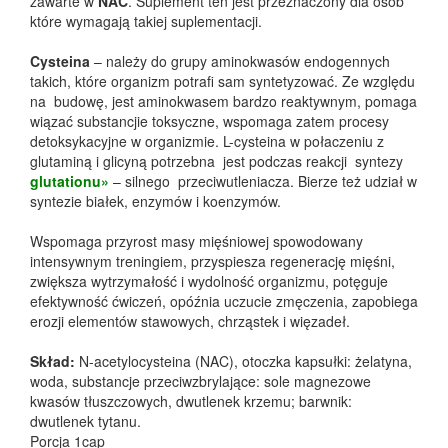
zawarte w
NAC
. Suplement ten jest przeznaczony dla osób
które wymagają takiej suplementacji.
Cysteina
– należy do grupy aminokwasów endogennych
takich, które organizm potrafi sam syntetyzować. Ze względu
na budowę, jest aminokwasem bardzo reaktywnym, pomaga
wiązać substancjie toksyczne, wspomaga zatem procesy
detoksykacyjne w organizmie. L-cysteina w połaczeniu z
glutaminą i glicyną potrzebna jest podczas reakcji syntezy
glutationu»
– silnego przeciwutleniacza. Bierze też udział w
syntezie białek, enzymów i koenzymów.
Wspomaga przyrost masy mięśniowej spowodowany
intensywnym treningiem, przyspiesza regenerację mięśni,
zwiększa wytrzymałość i wydolność organizmu, potęguje
efektywność ćwiczeń, opóźnia uczucie zmęczenia, zapobiega
erozji elementów stawowych, chrząstek i więzadeł.
Skład:
N-acetylocysteina (NAC), otoczka kapsułki: żelatyna,
woda, substancje przeciwzbrylające: sole magnezowe
kwasów tłuszczowych, dwutlenek krzemu; barwnik:
dwutlenek tytanu.
Porcja 1cap