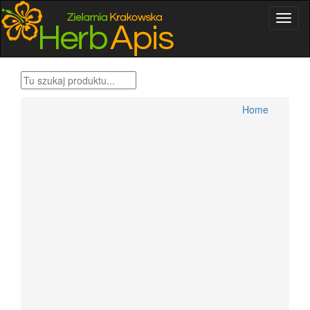
Home
Produkty Bonifraterskie
Home
Zioła , metody tradycyjne
Herbatki ziołowe
Przyprawy świata
Zestawy ziół Dr H.Różański
Zioła dla wygodnych
Zioła Ojca Grzegorza Sroki
Zioła Ojca Klimuszko
Produkty pszczele
Zioła jednorodne konfekcjonowane