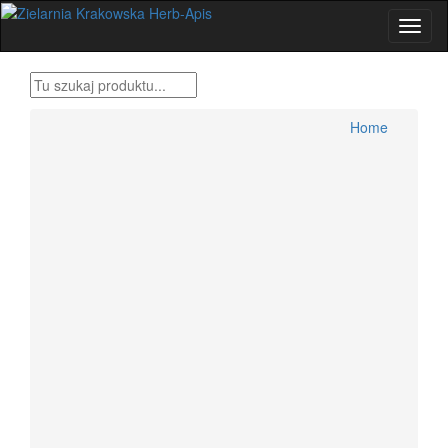
Home
Produkty Bonifraterskie
Home
Zioła , metody tradycyjne
Herbatki ziołowe
Przyprawy świata
Zestawy ziół Dr H.Różański
Zioła dla wygodnych
Zioła Ojca Grzegorza Sroki
Zioła Ojca Klimuszko
Produkty pszczele
Zioła jednorodne konfekcjonowane
Dolegliwości, suplementy, zioła