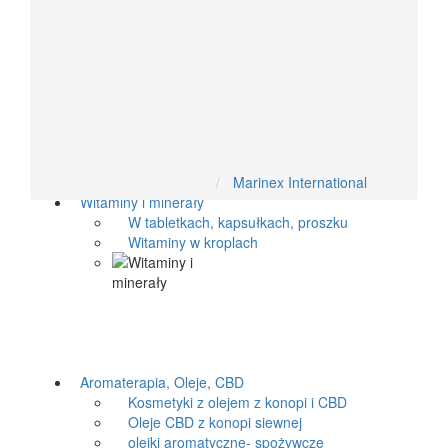
Układ moczowy
Antyoksydacyjne
Układ hormonalny
Żywność dietetyczna
Marinex International
Witaminy i minerały
W tabletkach, kapsułkach, proszku
Witaminy w kroplach
Aromaterapia, Oleje, CBD
Kosmetyki z olejem z konopi i CBD
Oleje CBD z konopi siewnej
olejki aromatyczne- spożywcze